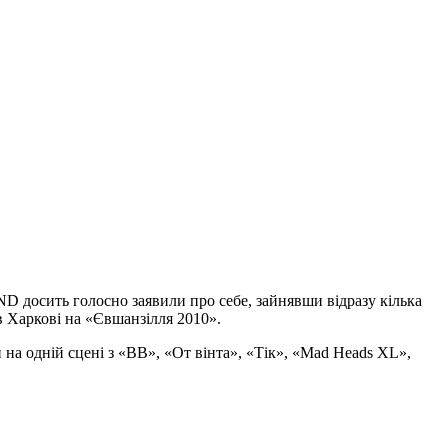
ND досить голосно заявили про себе, зайнявши відразу кілька
в Харкові на «Євшанзілля 2010».
на одній сцені з «ВВ», «От вінта», «Тік», «Mad Heads XL»,