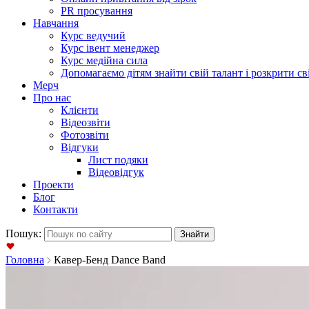
PR просування
Навчання
Курс ведучий
Курс івент менеджер
Курс медійна сила
Допомагаємо дітям знайти свій талант і розкрити св
Мерч
Про нас
Клієнти
Відеозвіти
Фотозвіти
Відгуки
Лист подяки
Відеовідгук
Проекти
Блог
Контакти
Пошук:
Головна
Кавер-Бенд Dance Band