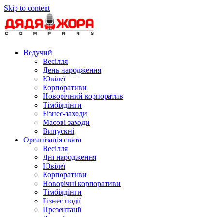
Skip to content
Ведучий
Весілля
День народження
Ювілеї
Корпоративи
Новорічний корпоратив
Тімбілдінги
Бізнес-заходи
Масові заходи
Випускні
Організація свята
Весілля
Дні народження
Ювілеї
Корпоративи
Новорічні корпоративи
Тімбілдінги
Бізнес події
Презентації