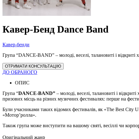
Кавер-Бенд Dance Band
Кавер-бенди
Група “DANCE-BAND” – молоді, веселі, талановиті і відкриті х
ОТРИМАТИ КОНСУЛЬТАЦІЮ
ДО ОБРАНОГО
ОПИС
Група “
DANCE-BAND”
– молоді, веселі, талановиті і відкри
призових місць на різних музичних фестивалях: перше на фести
Були учасниками таких відомих фестивалів, як «The Best City
«Мотор’ролла».
Також група може виступити на вашому святі, весіллі чи корпор
Оригінальний жанр