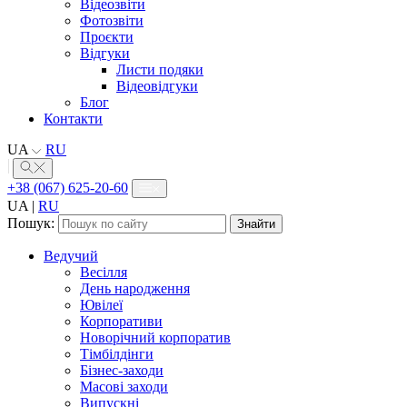
Відеозвіти
Фотозвіти
Проєкти
Відгуки
Листи подяки
Відеовідгуки
Блог
Контакти
UA
RU
+38 (067) 625-20-60
UA
|
RU
Пошук:
Ведучий
Весілля
День народження
Ювілеї
Корпоративи
Новорічний корпоратив
Тімбілдінги
Бізнес-заходи
Масові заходи
Випускні