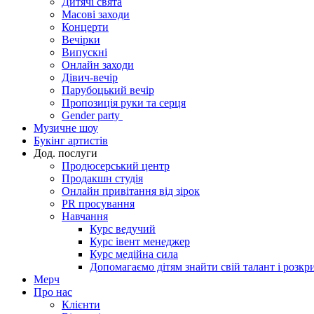
Дитячі свята
Масові заходи
Концерти
Вечірки
Випускні
Онлайн заходи
Дівич-вечір
Парубоцький вечір
Пропозиція руки та серця
Gender party
Музичне шоу
Букінг артистів
Дод. послуги
Продюсерський центр
Продакшн студія
Онлайн привітання від зірок
PR просування
Навчання
Курс ведучий
Курс івент менеджер
Курс медійна сила
Допомагаємо дітям знайти свій талант і розкр
Мерч
Про нас
Клієнти