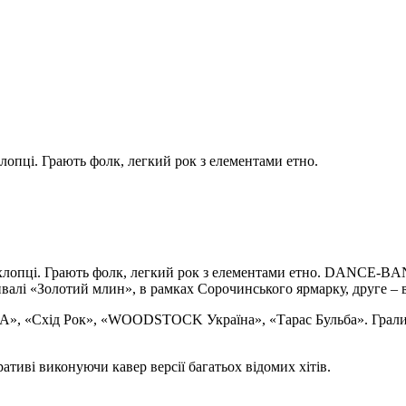
лопці. Грають фолк, легкий рок з елементами етно.
ті хлопці. Грають фолк, легкий рок з елементами етно. DANCE-BA
валі «Золотий млин», в рамках Сорочинського ярмарку, друге – 
 UA», «Схід Рок», «WOODSTOСK Україна», «Тарас Бульба». Грали 
ативі виконуючи кавер версії багатьох відомих хітів.