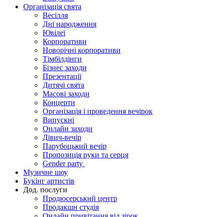
Організація свята
Весілля
Дні народження
Ювілеї
Корпоративи
Новорічні корпоративи
Тімбілдінги
Бізнес заходи
Презентації
Дитячі свята
Масові заходи
Концерти
Організація і проведення вечірок
Випускні
Онлайн заходи
Дівич-вечір
Парубоцький вечір
Пропозиція руки та серця
Gender party
Музичне шоу
Букінг артистів
Дод. послуги
Продюсерський центр
Продакшн студія
Онлайн привітання від зірок