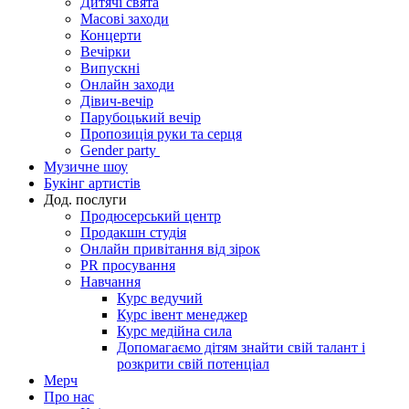
Дитячі свята
Масові заходи
Концерти
Вечірки
Випускні
Онлайн заходи
Дівич-вечір
Парубоцький вечір
Пропозиція руки та серця
Gender party
Музичне шоу
Букінг артистів
Дод. послуги
Продюсерський центр
Продакшн студія
Онлайн привітання від зірок
PR просування
Навчання
Курс ведучий
Курс івент менеджер
Курс медійна сила
Допомагаємо дітям знайти свій талант і
розкрити свій потенціал
Мерч
Про нас