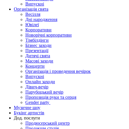
Випускні
Організація свята
Весілля
Дні народження
Ювілеї
Корпоративи
Новорічні корпоративи
Тімбілдінги
Бізнес заходи
Презентації
Дитячі свята
Масові заходи
Концерти
Організація і проведення вечірок
Випускні
Онлайн заходи
Дівич-вечір
Парубоцький вечір
Пропозиція руки та серця
Gender party
Музичне шоу
Букінг артистів
Дод. послуги
Продюсерський центр
Продакшн студія