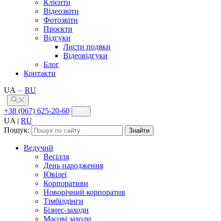
Клієнти
Відеозвіти
Фотозвіти
Проєкти
Відгуки
Листи подяки
Відеовідгуки
Блог
Контакти
UA
RU
+38 (067) 625-20-60
UA
|
RU
Пошук:
Ведучий
Весілля
День народження
Ювілеї
Корпоративи
Новорічний корпоратив
Тімбілдінги
Бізнес-заходи
Масові заходи