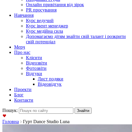
Онлайн привітання від зірок
PR просування
Навчання
Курс ведучий
Курс івент менеджер
Курс медійна сила
Допомагаємо дітям знайти свій талант і розкрити
свій потенціал
Мерч
Про нас
Клієнти
Відеозвіти
Фотозвіти
Відгуки
Лист подяки
Відеовідгук
Проекти
Блог
Контакти
Пошук:
Головна
Гурт Dance Studio Luna