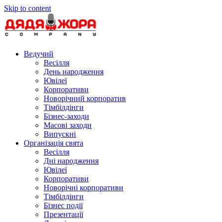
Skip to content
Ведучий
Весілля
День народження
Ювілеї
Корпоративи
Новорічний корпоратив
Тімбілдінги
Бізнес-заходи
Масові заходи
Випускні
Організація свята
Весілля
Дні народження
Ювілеї
Корпоративи
Новорічні корпоративи
Тімбілдінги
Бізнес події
Презентації