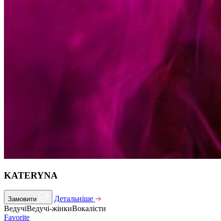
KATERYNA
Детальніше
Замовити
Ведучі
Ведучі-жінки
Вокалісти
Favorite