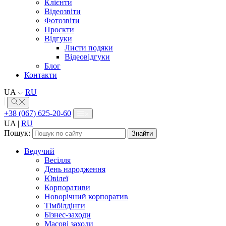
Клієнти
Відеозвіти
Фотозвіти
Проєкти
Відгуки
Листи подяки
Відеовідгуки
Блог
Контакти
UA
RU
+38 (067) 625-20-60
UA
|
RU
Пошук:
Ведучий
Весілля
День народження
Ювілеї
Корпоративи
Новорічний корпоратив
Тімбілдінги
Бізнес-заходи
Масові заходи