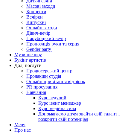
Дитячі свята
Масові заходи
Концерти
Вечірки
Випускні
Онлайн заходи
Дівич-вечір
Парубоцький вечір
Пропозиція руки та серця
Gender party
Музичне шоу
Букінг артистів
Дод. послуги
Продюсерський центр
Продакшн студія
Онлайн привітання від зірок
PR просування
Навчання
Курс ведучий
Курс івент менеджер
Курс медійна сила
Допомагаємо дітям знайти свій талант і
розкрити свій потенціал
Мерч
Про нас