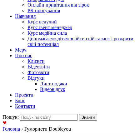
Онлайн привітання від зірок
PR просування
Навчання
Курс ведучий
Курс івент менеджер
Курс медійна сила
Допомагаємо дітям знайти свій талант і розкрити
свій потенціал
Мерч
Про нас
Клієнти
Відеозвіти
Фотозвіти
Відгуки
Лист подяки
Відеовідгук
Проекти
Блог
Контакти
Пошук:
Головна
Гумористи Doubleyou