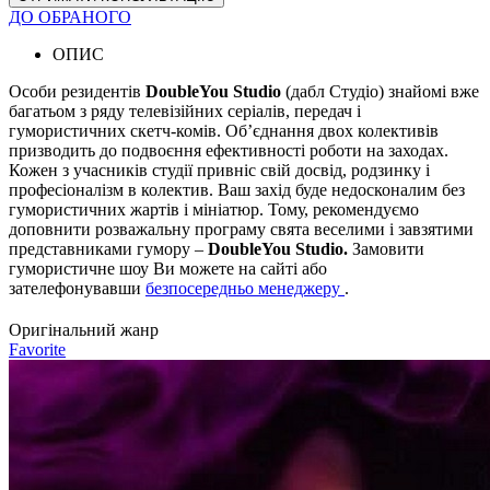
ДО ОБРАНОГО
ОПИС
Особи резидентів
DoubleYou Studio
(дабл Студіо) знайомі вже
багатьом з ряду телевізійних серіалів, передач і
гумористичних скетч-комів. Об’єднання двох колективів
призводить до подвоєння ефективності роботи на заходах.
Кожен з учасників студії привніс свій досвід, родзинку і
професіоналізм в колектив. Ваш захід буде недосконалим без
гумористичних жартів і мініатюр. Тому, рекомендуємо
доповнити розважальну програму свята веселими і завзятими
представниками гумору –
DoubleYou Studio.
Замовити
гумористичне шоу Ви можете на сайті або
зателефонувавши
безпосередньо менеджеру
.
Оригінальний жанр
Favorite