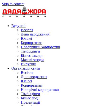
Skip to content
Ведучий
Весілля
День народження
Ювілеї
Корпоративи
Новорічний корпоратив
Тімбілдінги
Бізнес-заходи
Масові заходи
Випускні
Організація свята
Весілля
Дні народження
Ювілеї
Корпоративи
Новорічні корпоративи
Тімбілдінги
Бізнес події
Презентації