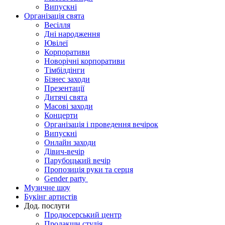
Випускні
Організація свята
Весілля
Дні народження
Ювілеї
Корпоративи
Новорічні корпоративи
Тімбілдінги
Бізнес заходи
Презентації
Дитячі свята
Масові заходи
Концерти
Організація і проведення вечірок
Випускні
Онлайн заходи
Дівич-вечір
Парубоцький вечір
Пропозиція руки та серця
Gender party
Музичне шоу
Букінг артистів
Дод. послуги
Продюсерський центр
Продакшн студія