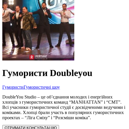
Гумористи Doubleyou
Гумористи
Гумористичні шоу
DoubleYou Studio – це об’єднання молодих і енергійних
хлопців з гумористичних команд “MANHATTAN” і “СМТ”.
Всі учасники гумористичної студії є досвідченими ведучими і
коміками. Хлопці брали участь в популярних гумористичних
проектах – “Ліга Сміху” і “Розсміши коміка”.
ОТРИМАТИ КОНСУЛЬТАЦІЮ