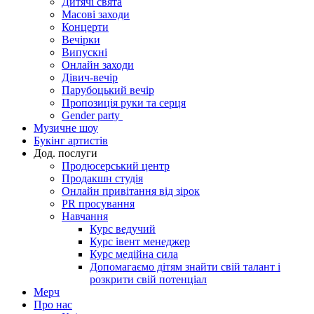
Дитячі свята
Масові заходи
Концерти
Вечірки
Випускні
Онлайн заходи
Дівич-вечір
Парубоцький вечір
Пропозиція руки та серця
Gender party
Музичне шоу
Букінг артистів
Дод. послуги
Продюсерський центр
Продакшн студія
Онлайн привітання від зірок
PR просування
Навчання
Курс ведучий
Курс івент менеджер
Курс медійна сила
Допомагаємо дітям знайти свій талант і
розкрити свій потенціал
Мерч
Про нас