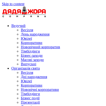
Skip to content
Ведучий
Весілля
День народження
Ювілеї
Корпоративи
Новорічний корпоратив
Тімбілдінги
Бізнес-заходи
Масові заходи
Випускні
Організація свята
Весілля
Дні народження
Ювілеї
Корпоративи
Новорічні корпоративи
Тімбілдінги
Бізнес події
Презентації