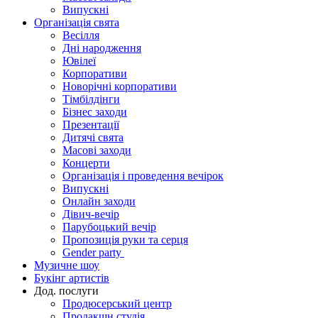
Випускні
Організація свята
Весілля
Дні народження
Ювілеї
Корпоративи
Новорічні корпоративи
Тімбілдінги
Бізнес заходи
Презентації
Дитячі свята
Масові заходи
Концерти
Організація і проведення вечірок
Випускні
Онлайн заходи
Дівич-вечір
Парубоцький вечір
Пропозиція руки та серця
Gender party
Музичне шоу
Букінг артистів
Дод. послуги
Продюсерський центр
Продакшн студія