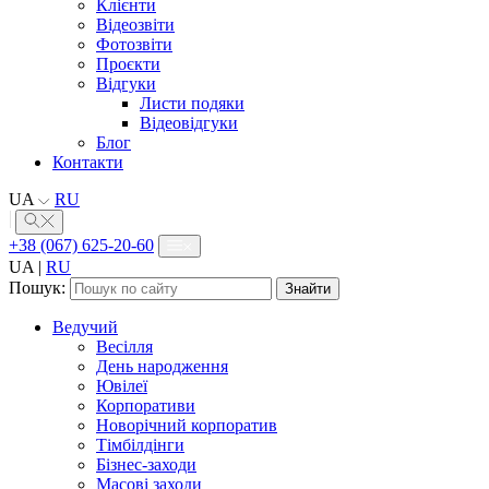
Клієнти
Відеозвіти
Фотозвіти
Проєкти
Відгуки
Листи подяки
Відеовідгуки
Блог
Контакти
UA
RU
+38 (067) 625-20-60
UA
|
RU
Пошук:
Ведучий
Весілля
День народження
Ювілеї
Корпоративи
Новорічний корпоратив
Тімбілдінги
Бізнес-заходи
Масові заходи