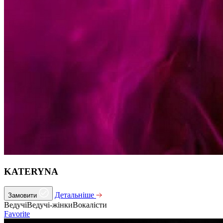
KATERYNA
Детальніше
Замовити
Ведучі
Ведучі-жінки
Вокалісти
Favorite