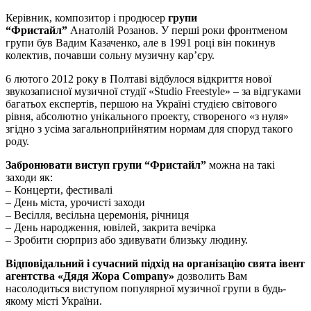
Керівник, композитор і продюсер
групи
“Фристайл”
Анатолій Розанов. У перші роки фронтменом
групи був Вадим Казаченко, але в 1991 році він покинув
колектив, почавши сольну музичну кар’єру.
6 лютого 2012 року в Полтаві відбулося відкриття нової
звукозаписної музичної студії «Studio Freestyle» – за відгуками
багатьох експертів, першою на Україні студією світового
рівня, абсолютно унікального проекту, створеного «з нуля»
згідно з усіма загальноприйнятим нормам для споруд такого
роду.
Забронювати виступ групи “Фристайл”
можна на такі
заходи як:
– Концерти, фестивалі
– День міста, урочисті заходи
– Весілля, весільна церемонія, річниця
– День народження, ювілей, закрита вечірка
– Зробити сюрприз або здивувати близьку людину.
Відповідальний і сучасний підхід на організацію свята івент
агентства «Дядя Жора Company»
дозволить Вам
насолодиться виступом популярної музичної групи в будь-
якому місті України.