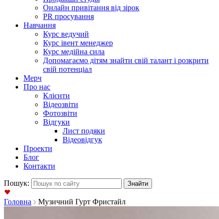
Онлайн привітання від зірок
PR просування
Навчання
Курс ведучий
Курс івент менеджер
Курс медійна сила
Допомагаємо дітям знайти свій талант і розкрити
свій потенціал
Мерч
Про нас
Клієнти
Відеозвіти
Фотозвіти
Відгуки
Лист подяки
Відеовідгук
Проекти
Блог
Контакти
Пошук:
Головна
Музичний Гурт Фристайл