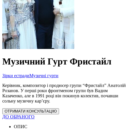
Музичний Гурт Фристайл
Зірки естради
Музичні гурти
Керівник, композитор і продюсер групи “Фристайл” Анатолій
Розанов. У перші роки фронтменом групи був Вадим
Казаченко, але в 1991 році він покинув колектив, почавши
сольну музичну кар’єру.
ОТРИМАТИ КОНСУЛЬТАЦІЮ
ДО ОБРАНОГО
ОПИС