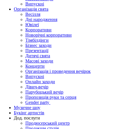
Випускні
Організація свята
Весілля
Дні народження
Ювілеї
Корпоративи
Новорічні корпоративи
Тімбілдінги
Бізнес заходи
Презентації
Дитячі свята
Масові заходи
Концерти
Організація і проведення вечірок
Випускні
Онлайн заходи
Дівич-вечір
Парубоцький вечір
Пропозиція руки та серця
Gender party
Музичне шоу
Букінг артистів
Дод. послуги
Продюсерський центр
Продакшн студія