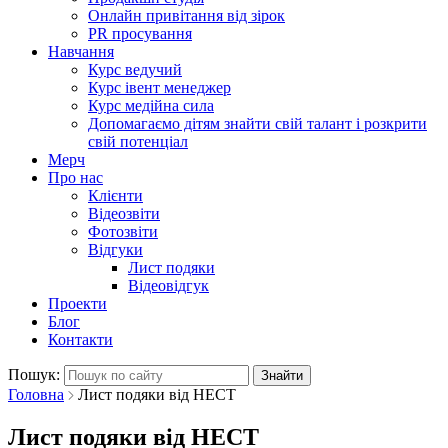
Онлайн привітання від зірок
PR просування
Навчання
Курс ведучий
Курс івент менеджер
Курс медійна сила
Допомагаємо дітям знайти свій талант і розкрити
свій потенціал
Мерч
Про нас
Клієнти
Відеозвіти
Фотозвіти
Відгуки
Лист подяки
Відеовідгук
Проекти
Блог
Контакти
Пошук:
Головна
Лист подяки від НЕСТ
Лист подяки
від НЕСТ