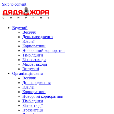
Skip to content
Ведучий
Весілля
День народження
Ювілеї
Корпоративи
Новорічний корпоратив
Тімбілдінги
Бізнес-заходи
Масові заходи
Випускні
Організація свята
Весілля
Дні народження
Ювілеї
Корпоративи
Новорічні корпоративи
Тімбілдінги
Бізнес події
Презентації