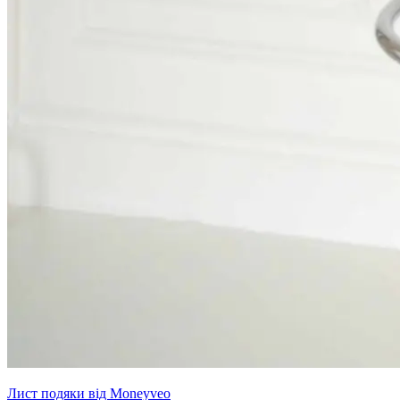
Лист подяки від Moneyveo