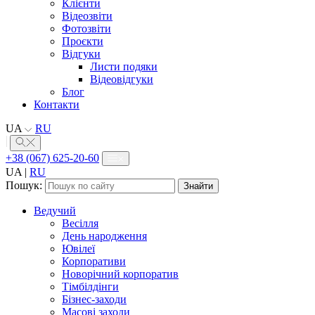
Клієнти
Відеозвіти
Фотозвіти
Проєкти
Відгуки
Листи подяки
Відеовідгуки
Блог
Контакти
UA
RU
+38 (067) 625-20-60
UA
|
RU
Пошук:
Ведучий
Весілля
День народження
Ювілеї
Корпоративи
Новорічний корпоратив
Тімбілдінги
Бізнес-заходи
Масові заходи