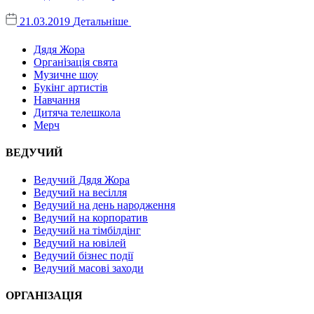
21.03.2019
Детальніше
Дядя Жора
Організація свята
Музичне шоу
Букінг артистів
Навчання
Дитяча телешкола
Мерч
ВЕДУЧИЙ
Ведучий Дядя Жора
Ведучий на весілля
Ведучий на день народження
Ведучий на корпоратив
Ведучий на тімбілдінг
Ведучий на ювілей
Ведучий бізнес події
Ведучий масові заходи
ОРГАНІЗАЦІЯ