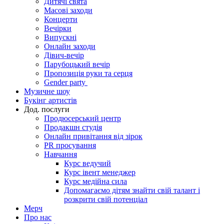
Дитячі свята
Масові заходи
Концерти
Вечірки
Випускні
Онлайн заходи
Дівич-вечір
Парубоцький вечір
Пропозиція руки та серця
Gender party
Музичне шоу
Букінг артистів
Дод. послуги
Продюсерський центр
Продакшн студія
Онлайн привітання від зірок
PR просування
Навчання
Курс ведучий
Курс івент менеджер
Курс медійна сила
Допомагаємо дітям знайти свій талант і
розкрити свій потенціал
Мерч
Про нас