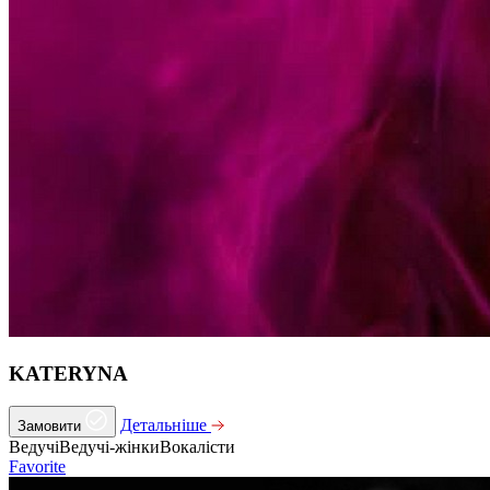
KATERYNA
Детальніше
Замовити
Ведучі
Ведучі-жінки
Вокалісти
Favorite