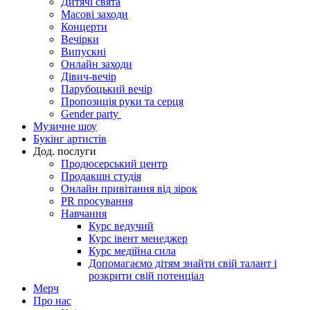
Дитячі свята
Масові заходи
Концерти
Вечірки
Випускні
Онлайн заходи
Дівич-вечір
Парубоцький вечір
Пропозиція руки та серця
Gender party
Музичне шоу
Букінг артистів
Дод. послуги
Продюсерський центр
Продакшн студія
Онлайн привітання від зірок
PR просування
Навчання
Курс ведучий
Курс івент менеджер
Курс медійна сила
Допомагаємо дітям знайти свій талант і
розкрити свій потенціал
Мерч
Про нас