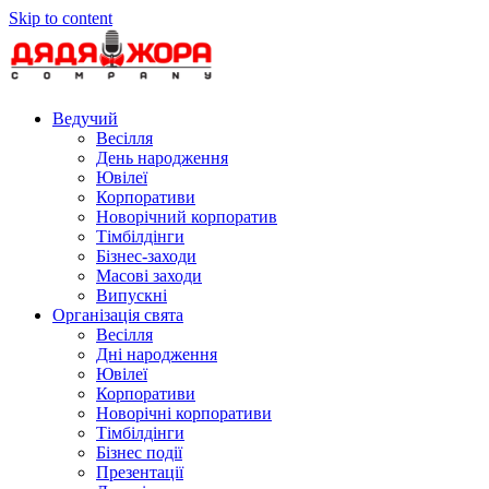
Skip to content
Ведучий
Весілля
День народження
Ювілеї
Корпоративи
Новорічний корпоратив
Тімбілдінги
Бізнес-заходи
Масові заходи
Випускні
Організація свята
Весілля
Дні народження
Ювілеї
Корпоративи
Новорічні корпоративи
Тімбілдінги
Бізнес події
Презентації