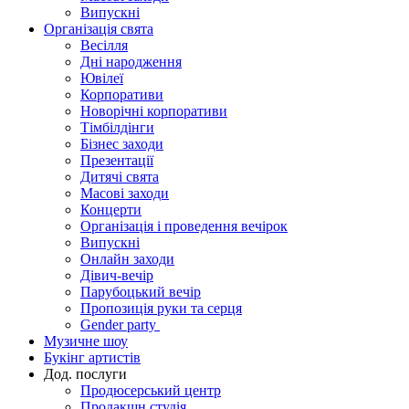
Випускні
Організація свята
Весілля
Дні народження
Ювілеї
Корпоративи
Новорічні корпоративи
Тімбілдінги
Бізнес заходи
Презентації
Дитячі свята
Масові заходи
Концерти
Організація і проведення вечірок
Випускні
Онлайн заходи
Дівич-вечір
Парубоцький вечір
Пропозиція руки та серця
Gender party
Музичне шоу
Букінг артистів
Дод. послуги
Продюсерський центр
Продакшн студія