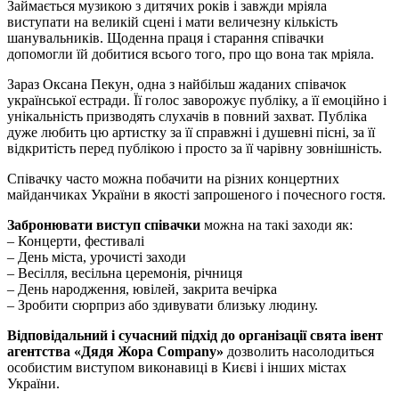
Займається музикою з дитячих років і завжди мріяла
виступати на великій сцені і мати величезну кількість
шанувальників. Щоденна праця і старання співачки
допомогли їй добитися всього того, про що вона так мріяла.
Зараз Оксана Пекун, одна з найбільш жаданих співачок
української естради. Її голос заворожує публіку, а її емоційно і
унікальність призводять слухачів в повний захват. Публіка
дуже любить цю артистку за її справжні і душевні пісні, за її
відкритість перед публікою і просто за її чарівну зовнішність.
Співачку часто можна побачити на різних концертних
майданчиках України в якості запрошеного і почесного гостя.
Забронювати виступ співачки
можна на такі заходи як:
– Концерти, фестивалі
– День міста, урочисті заходи
– Весілля, весільна церемонія, річниця
– День народження, ювілей, закрита вечірка
– Зробити сюрприз або здивувати близьку людину.
Відповідальний і сучасний підхід до організації свята івент
агентства «Дядя Жора Company»
дозволить насолодиться
особистим виступом виконавиці в Києві і інших містах
України.