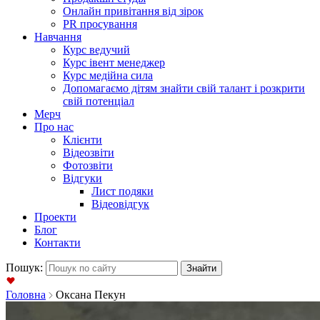
Онлайн привітання від зірок
PR просування
Навчання
Курс ведучий
Курс івент менеджер
Курс медійна сила
Допомагаємо дітям знайти свій талант і розкрити
свій потенціал
Мерч
Про нас
Клієнти
Відеозвіти
Фотозвіти
Відгуки
Лист подяки
Відеовідгук
Проекти
Блог
Контакти
Пошук:
Головна
Оксана Пекун