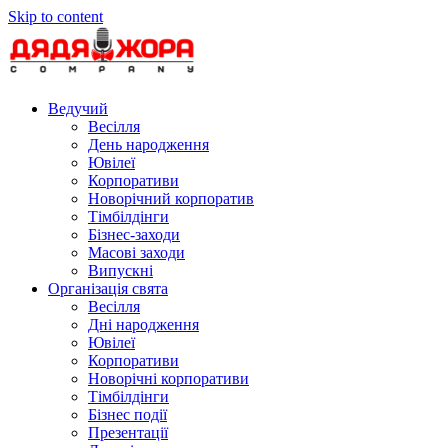
Skip to content
Ведучий
Весілля
День народження
Ювілеї
Корпоративи
Новорічний корпоратив
Тімбілдінги
Бізнес-заходи
Масові заходи
Випускні
Організація свята
Весілля
Дні народження
Ювілеї
Корпоративи
Новорічні корпоративи
Тімбілдінги
Бізнес події
Презентації