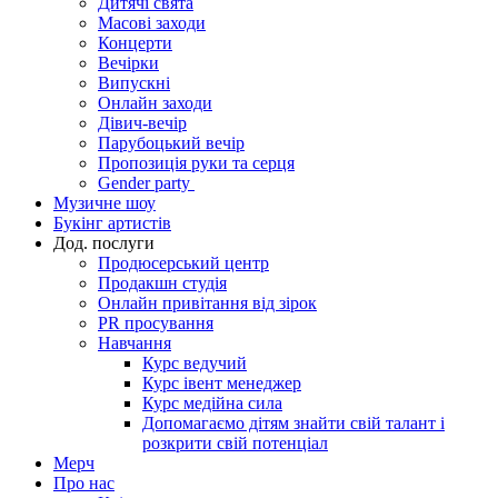
Дитячі свята
Масові заходи
Концерти
Вечірки
Випускні
Онлайн заходи
Дівич-вечір
Парубоцький вечір
Пропозиція руки та серця
Gender party
Музичне шоу
Букінг артистів
Дод. послуги
Продюсерський центр
Продакшн студія
Онлайн привітання від зірок
PR просування
Навчання
Курс ведучий
Курс івент менеджер
Курс медійна сила
Допомагаємо дітям знайти свій талант і
розкрити свій потенціал
Мерч
Про нас