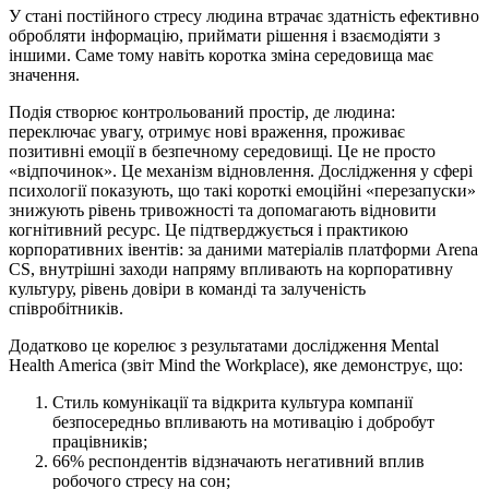
У стані постійного стресу людина втрачає здатність ефективно
обробляти інформацію, приймати рішення і взаємодіяти з
іншими. Саме тому навіть коротка зміна середовища має
значення.
Подія створює контрольований простір, де людина:
переключає увагу, отримує нові враження, проживає
позитивні емоції в безпечному середовищі. Це не просто
«відпочинок». Це механізм відновлення. Дослідження у сфері
психології показують, що такі короткі емоційні «перезапуски»
знижують рівень тривожності та допомагають відновити
когнітивний ресурс. Це підтверджується і практикою
корпоративних івентів: за даними матеріалів платформи Arena
CS, внутрішні заходи напряму впливають на корпоративну
культуру, рівень довіри в команді та залученість
співробітників.
Додатково це корелює з результатами дослідження Mental
Health America (звіт Mind the Workplace), яке демонструє, що:
Стиль комунікації та відкрита культура компанії
безпосередньо впливають на мотивацію і добробут
працівників;
66% респондентів відзначають негативний вплив
робочого стресу на сон;