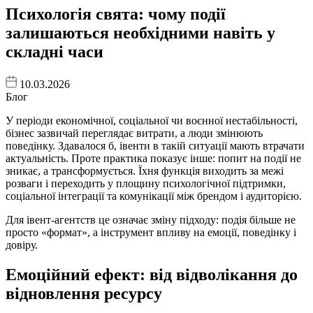
Психологія свята: чому події
залишаються необхідними навіть у
складні часи
10.03.2026
Блог
У періоди економічної, соціальної чи воєнної нестабільності,
бізнес зазвичай переглядає витрати, а люди змінюють
поведінку. Здавалося б, івенти в такій ситуації мають втрачати
актуальність. Проте практика показує інше: попит на події не
зникає, а трансформується. Їхня функція виходить за межі
розваги і переходить у площину психологічної підтримки,
соціальної інтеграції та комунікації між брендом і аудиторією.
Для івент-агентств це означає зміну підходу: подія більше не
просто «формат», а інструмент впливу на емоції, поведінку і
довіру.
Емоційний ефект: від відволікання до
відновлення ресурсу