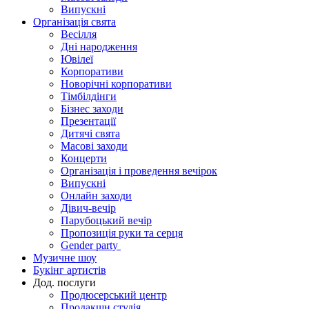
Випускні
Організація свята
Весілля
Дні народження
Ювілеї
Корпоративи
Новорічні корпоративи
Тімбілдінги
Бізнес заходи
Презентації
Дитячі свята
Масові заходи
Концерти
Організація і проведення вечірок
Випускні
Онлайн заходи
Дівич-вечір
Парубоцький вечір
Пропозиція руки та серця
Gender party
Музичне шоу
Букінг артистів
Дод. послуги
Продюсерський центр
Продакшн студія