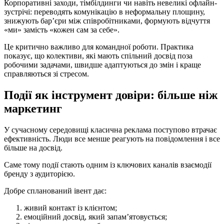
Корпоративні заходи, тімбілдинги чи навіть невеликі офлайн-
зустрічі: переводять комунікацію в неформальну площину,
знижують бар’єри між співробітниками, формують відчуття
«ми» замість «кожен сам за себе».
Це критично важливо для командної роботи. Практика
показує, що колективи, які мають спільний досвід поза
робочими задачами, швидше адаптуються до змін і краще
справляються зі стресом.
Події як інструмент довіри: більше ніж
маркетинг
У сучасному середовищі класична реклама поступово втрачає
ефективність. Люди все менше реагують на повідомлення і все
більше на досвід.
Саме тому події стають одним із ключових каналів взаємодії
бренду з аудиторією.
Добре спланований івент дає:
живий контакт із клієнтом;
емоційний досвід, який запам’ятовується;