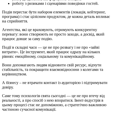
роботу з ризиками і сценаріями поведінки гостей.
Подія перестає бути набором елементів (локація, кейтеринг,
програма) і стає цілісним продуктом, де кожна деталь впливає
на сприйняття.
Агентства, які це враховують, отримують конкурентну
перевагу: вони створюють не просто заходи, а досвід, який
працює довше за саму подію.
Події в складні часи — це не про розвагу і не про «зайві
витрати». Це інструмент, який працює одразу на кількох
рівнях: емоційному, соціальному та комунікаційному.
Вони допомагають людям відновити свій ресурс, відчути
стабільність, та покращити взаємовідносини з колегами та
керівництвом.
А бізнесу – не втрачати контакт із аудиторією і підтримувати
довіру.
Саме тому психологія свята сьогодні — це не про втечу від
реальності, а про спосіб з нею впоратися. Івент-індустрія в
цьому процесі стає не допоміжною, а стратегічно важливою
частиною сучасної комунікації.