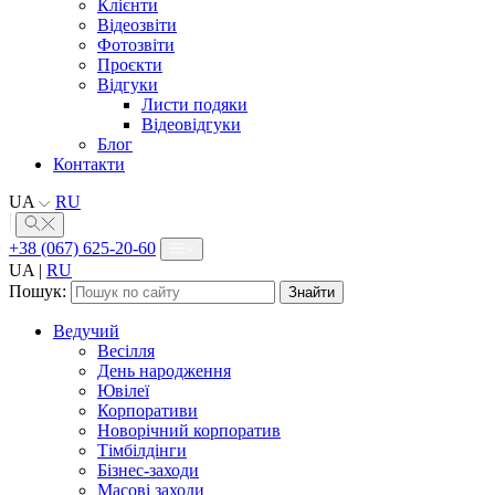
Клієнти
Відеозвіти
Фотозвіти
Проєкти
Відгуки
Листи подяки
Відеовідгуки
Блог
Контакти
UA
RU
+38 (067) 625-20-60
UA
|
RU
Пошук:
Ведучий
Весілля
День народження
Ювілеї
Корпоративи
Новорічний корпоратив
Тімбілдінги
Бізнес-заходи
Масові заходи