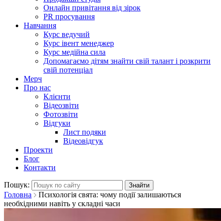
Онлайн привітання від зірок
PR просування
Навчання
Курс ведучий
Курс івент менеджер
Курс медійна сила
Допомагаємо дітям знайти свій талант і розкрити
свій потенціал
Мерч
Про нас
Клієнти
Відеозвіти
Фотозвіти
Відгуки
Лист подяки
Відеовідгук
Проекти
Блог
Контакти
Пошук:
Головна
Психологія свята: чому події залишаються
необхідними навіть у складні часи