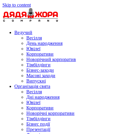
Skip to content
Ведучий
Весілля
День народження
Ювілеї
Корпоративи
Новорічний корпоратив
Тімбілдінги
Бізнес-заходи
Масові заходи
Випускні
Організація свята
Весілля
Дні народження
Ювілеї
Корпоративи
Новорічні корпоративи
Тімбілдінги
Бізнес події
Презентації