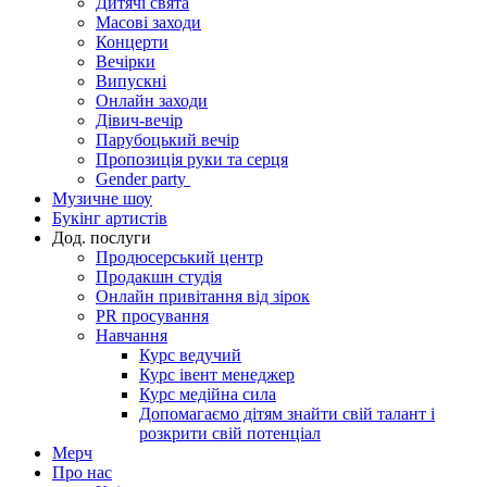
Дитячі свята
Масові заходи
Концерти
Вечірки
Випускні
Онлайн заходи
Дівич-вечір
Парубоцький вечір
Пропозиція руки та серця
Gender party
Музичне шоу
Букінг артистів
Дод. послуги
Продюсерський центр
Продакшн студія
Онлайн привітання від зірок
PR просування
Навчання
Курс ведучий
Курс івент менеджер
Курс медійна сила
Допомагаємо дітям знайти свій талант і
розкрити свій потенціал
Мерч
Про нас