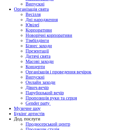
Випускні
Організація свята
Весілля
Дні народження
Ювілеї
Корпоративи
Новорічні корпоративи
Тімбілдінги
Бізнес заходи
Презентації
Дитячі свята
Масові заходи
Концерти
Організація і проведення вечірок
Випускні
Онлайн заходи
Дівич-вечір
Парубоцький вечір
Пропозиція руки та серця
Gender party
Музичне шоу
Букінг артистів
Дод. послуги
Продюсерський центр
Продакшн студія