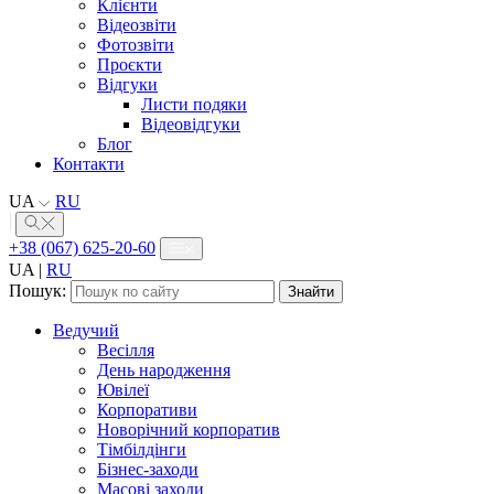
Клієнти
Відеозвіти
Фотозвіти
Проєкти
Відгуки
Листи подяки
Відеовідгуки
Блог
Контакти
UA
RU
+38 (067) 625-20-60
UA
|
RU
Пошук:
Ведучий
Весілля
День народження
Ювілеї
Корпоративи
Новорічний корпоратив
Тімбілдінги
Бізнес-заходи
Масові заходи