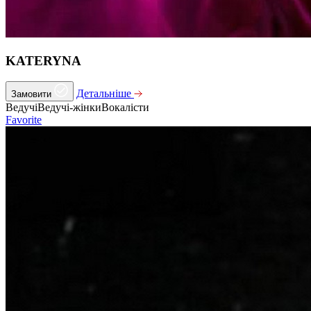
KATERYNA
Детальніше
Замовити
Ведучі
Ведучі-жінки
Вокалісти
Favorite