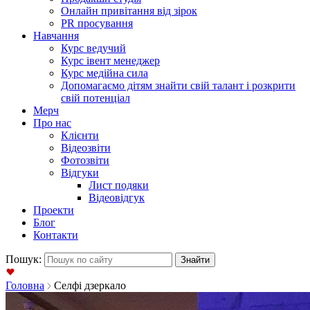
Онлайн привітання від зірок
PR просування
Навчання
Курс ведучий
Курс івент менеджер
Курс медійна сила
Допомагаємо дітям знайти свій талант і розкрити
свій потенціал
Мерч
Про нас
Клієнти
Відеозвіти
Фотозвіти
Відгуки
Лист подяки
Відеовідгук
Проекти
Блог
Контакти
Пошук:
Головна
Селфі дзеркало