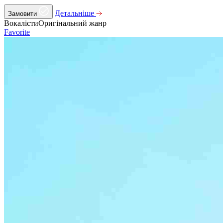
Детальніше
Замовити
Вокалісти
Оригінальний жанр
Favorite