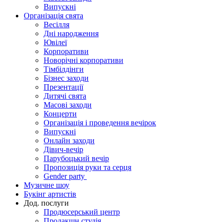
Випускні
Організація свята
Весілля
Дні народження
Ювілеї
Корпоративи
Новорічні корпоративи
Тімбілдінги
Бізнес заходи
Презентації
Дитячі свята
Масові заходи
Концерти
Організація і проведення вечірок
Випускні
Онлайн заходи
Дівич-вечір
Парубоцький вечір
Пропозиція руки та серця
Gender party
Музичне шоу
Букінг артистів
Дод. послуги
Продюсерський центр
Продакшн студія