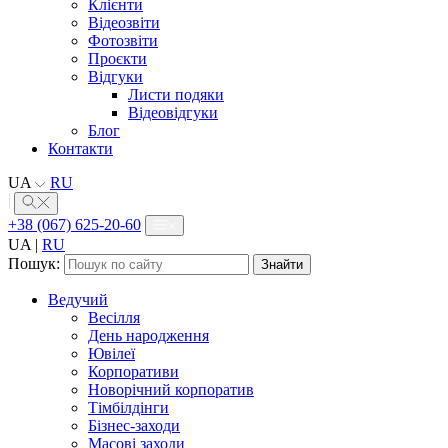
Клієнти
Відеозвіти
Фотозвіти
Проєкти
Відгуки
Листи подяки
Відеовідгуки
Блог
Контакти
UA
RU
+38 (067) 625-20-60
UA
|
RU
Пошук:
Ведучий
Весілля
День народження
Ювілеї
Корпоративи
Новорічний корпоратив
Тімбілдінги
Бізнес-заходи
Масові заходи