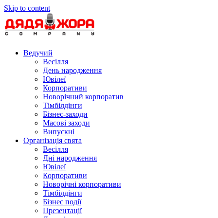
Skip to content
Ведучий
Весілля
День народження
Ювілеї
Корпоративи
Новорічний корпоратив
Тімбілдінги
Бізнес-заходи
Масові заходи
Випускні
Організація свята
Весілля
Дні народження
Ювілеї
Корпоративи
Новорічні корпоративи
Тімбілдінги
Бізнес події
Презентації