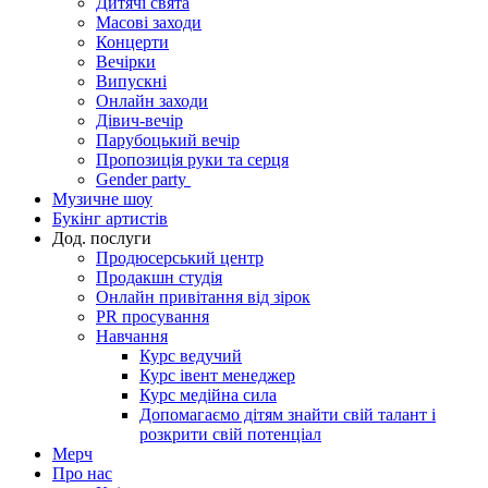
Дитячі свята
Масові заходи
Концерти
Вечірки
Випускні
Онлайн заходи
Дівич-вечір
Парубоцький вечір
Пропозиція руки та серця
Gender party
Музичне шоу
Букінг артистів
Дод. послуги
Продюсерський центр
Продакшн студія
Онлайн привітання від зірок
PR просування
Навчання
Курс ведучий
Курс івент менеджер
Курс медійна сила
Допомагаємо дітям знайти свій талант і
розкрити свій потенціал
Мерч
Про нас