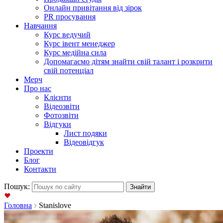
Онлайн привітання від зірок
PR просування
Навчання
Курс ведучий
Курс івент менеджер
Курс медійна сила
Допомагаємо дітям знайти свій талант і розкрити
свій потенціал
Мерч
Про нас
Клієнти
Відеозвіти
Фотозвіти
Відгуки
Лист подяки
Відеовідгук
Проекти
Блог
Контакти
Пошук:
Головна
Stanislove