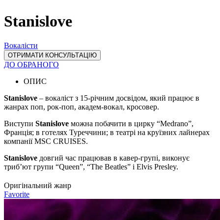
Stanislove
Вокалісти
ОТРИМАТИ КОНСУЛЬТАЦІЮ
ДО ОБРАНОГО
ОПИС
Stanislove
– вокаліст з 15-річним досвідом, який працює в
жанрах поп, рок-поп, академ-вокал, кросовер.
Виступи
Stanislove
можна побачити в цирку “Medrano”,
Франція; в готелях Туреччини; в театрі на круїзних лайнерах
компанії MSC CRUISES.
Stanislove
довгий час працював в кавер-групі, виконує
триб’ют групи “Queen”, “The Beatles” і Elvis Presley.
Оригінальний жанр
Favorite