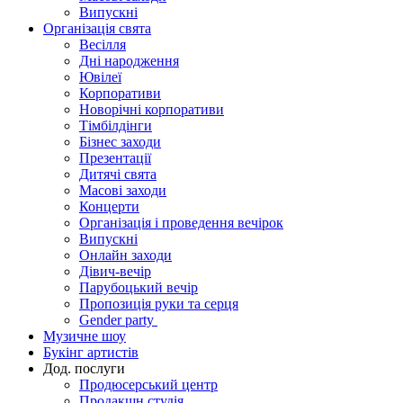
Випускні
Організація свята
Весілля
Дні народження
Ювілеї
Корпоративи
Новорічні корпоративи
Тімбілдінги
Бізнес заходи
Презентації
Дитячі свята
Масові заходи
Концерти
Організація і проведення вечірок
Випускні
Онлайн заходи
Дівич-вечір
Парубоцький вечір
Пропозиція руки та серця
Gender party
Музичне шоу
Букінг артистів
Дод. послуги
Продюсерський центр
Продакшн студія