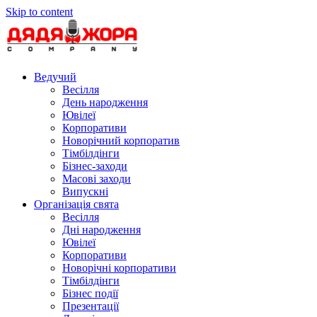
Skip to content
Ведучий
Весілля
День народження
Ювілеї
Корпоративи
Новорічний корпоратив
Тімбілдінги
Бізнес-заходи
Масові заходи
Випускні
Організація свята
Весілля
Дні народження
Ювілеї
Корпоративи
Новорічні корпоративи
Тімбілдінги
Бізнес події
Презентації