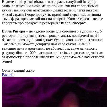
Величезні вітражні вікна, літня тераса, палубний інтер’єр
залів, величезний вибір меню починаючи від європейської
кухні і закінчуючи азіатськими делікатесами, легкі закуски,
м’ясні страви і морепродукти, привітний персонал, затишна
атмосфера, прекрасний вид на вечірній Київ з тераси – це все
говорить про прекрасне ресторані
“Вілла Рів’єра”
.
Вілла Рів’єра
– це чудово місце для сімейного відпочинку. У
ресторані присутня дитяча ігрова кімната, досвідчені няні і
багато іншого, щоб ваші діткам було цікаво, весело і затишно.
Так само ви можете довірити нам своє свято! І нам не
важливо день народження це або весілля, адже на нашому
рахунку більше 1000 щасливих клієнтів, які до сих вдячні нам
за допомогу в проведення свята. Ми допоможемо вам скласти
меню!
Оригінальний жанр
Favorite