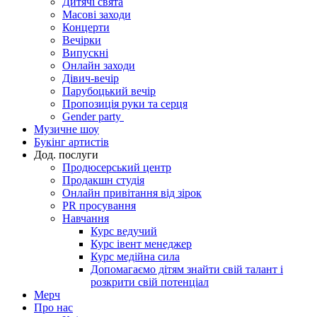
Дитячі свята
Масові заходи
Концерти
Вечірки
Випускні
Онлайн заходи
Дівич-вечір
Парубоцький вечір
Пропозиція руки та серця
Gender party
Музичне шоу
Букінг артистів
Дод. послуги
Продюсерський центр
Продакшн студія
Онлайн привітання від зірок
PR просування
Навчання
Курс ведучий
Курс івент менеджер
Курс медійна сила
Допомагаємо дітям знайти свій талант і
розкрити свій потенціал
Мерч
Про нас