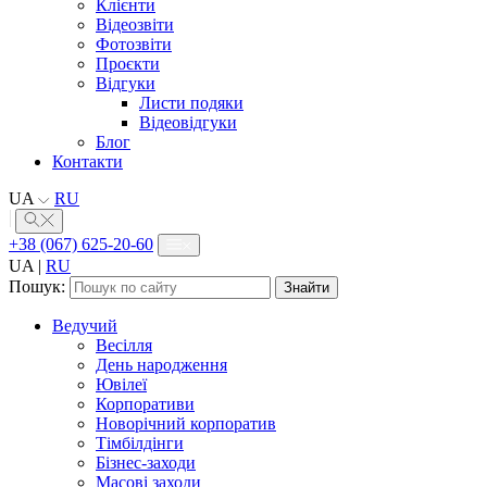
Клієнти
Відеозвіти
Фотозвіти
Проєкти
Відгуки
Листи подяки
Відеовідгуки
Блог
Контакти
UA
RU
+38 (067) 625-20-60
UA
|
RU
Пошук:
Ведучий
Весілля
День народження
Ювілеї
Корпоративи
Новорічний корпоратив
Тімбілдінги
Бізнес-заходи
Масові заходи