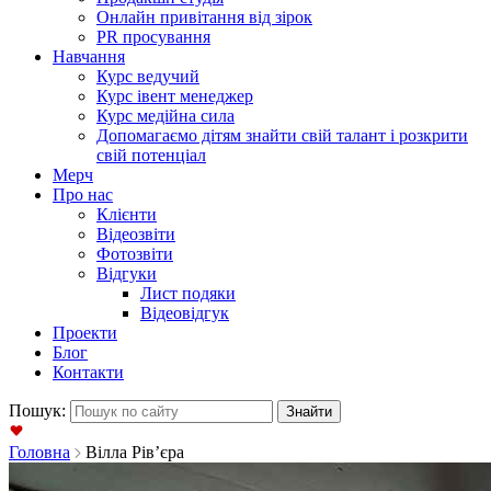
Онлайн привітання від зірок
PR просування
Навчання
Курс ведучий
Курс івент менеджер
Курс медійна сила
Допомагаємо дітям знайти свій талант і розкрити
свій потенціал
Мерч
Про нас
Клієнти
Відеозвіти
Фотозвіти
Відгуки
Лист подяки
Відеовідгук
Проекти
Блог
Контакти
Пошук:
Головна
Вілла Рів’єра