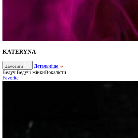
KATERYNA
Детальніше
Замовити
Ведучі
Ведучі-жінки
Вокалісти
Favorite