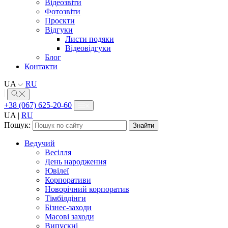
Відеозвіти
Фотозвіти
Проєкти
Відгуки
Листи подяки
Відеовідгуки
Блог
Контакти
UA
RU
+38 (067) 625-20-60
UA
|
RU
Пошук:
Ведучий
Весілля
День народження
Ювілеї
Корпоративи
Новорічний корпоратив
Тімбілдінги
Бізнес-заходи
Масові заходи
Випускні