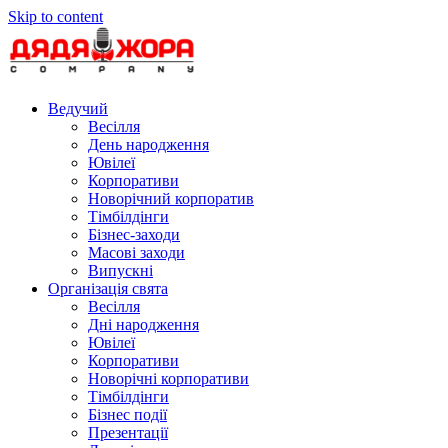
Skip to content
Ведучий
Весілля
День народження
Ювілеї
Корпоративи
Новорічний корпоратив
Тімбілдінги
Бізнес-заходи
Масові заходи
Випускні
Організація свята
Весілля
Дні народження
Ювілеї
Корпоративи
Новорічні корпоративи
Тімбілдінги
Бізнес події
Презентації