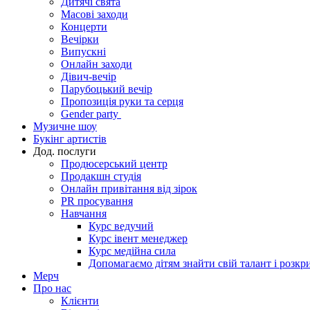
Дитячі свята
Масові заходи
Концерти
Вечірки
Випускні
Онлайн заходи
Дівич-вечір
Парубоцький вечір
Пропозиція руки та серця
Gender party
Музичне шоу
Букінг артистів
Дод. послуги
Продюсерський центр
Продакшн студія
Онлайн привітання від зірок
PR просування
Навчання
Курс ведучий
Курс івент менеджер
Курс медійна сила
Допомагаємо дітям знайти свій талант і розкр
Мерч
Про нас
Клієнти