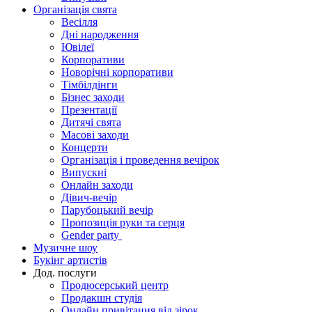
Організація свята
Весілля
Дні народження
Ювілеї
Корпоративи
Новорічні корпоративи
Тімбілдінги
Бізнес заходи
Презентації
Дитячі свята
Масові заходи
Концерти
Організація і проведення вечірок
Випускні
Онлайн заходи
Дівич-вечір
Парубоцький вечір
Пропозиція руки та серця
Gender party
Музичне шоу
Букінг артистів
Дод. послуги
Продюсерський центр
Продакшн студія
Онлайн привітання від зірок