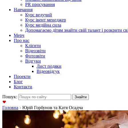
PR просування
Навчання
Курс ведучий
Курс івент менеджер
Курс медійна сила
Допомагаємо дітям знайти свій талант і розкрити св
Мерч
Про нас
Клієнти
Відеозвіти
Фотозвіти
Відгуки
Лист подяки
Відеовідгук
Проекти
Блог
Контакти
Пошук:
Головна
Юрій Горбунов та Катя Осадча