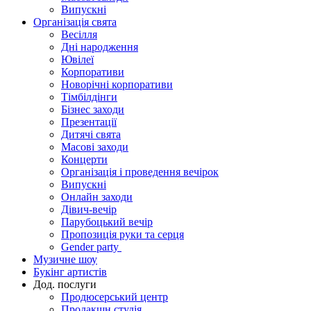
Випускні
Організація свята
Весілля
Дні народження
Ювілеї
Корпоративи
Новорічні корпоративи
Тімбілдінги
Бізнес заходи
Презентації
Дитячі свята
Масові заходи
Концерти
Організація і проведення вечірок
Випускні
Онлайн заходи
Дівич-вечір
Парубоцький вечір
Пропозиція руки та серця
Gender party
Музичне шоу
Букінг артистів
Дод. послуги
Продюсерський центр
Продакшн студія