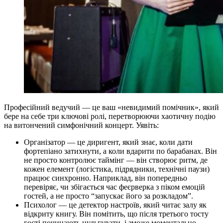
Професійний ведучий — це ваш «невидимий помічник», який
бере на себе три ключові ролі, перетворюючи хаотичну подію
на витончений симфонічний концерт. Уявіть:
Організатор — це диригент, який знає, коли дати
фортепіано затихнути, а коли вдарити по барабанах. Він
не просто контролює таймінг — він створює ритм, де
кожен елемент (логістика, підрядники, технічні паузи)
працює синхронно. Наприклад, він попередньо
перевіряє, чи збігається час феєрверка з піком емоцій
гостей, а не просто “запускає його за розкладом”.
Психолог — це детектор настроїв, який читає залу як
відкриту книгу. Він помітить, що після третього тосту
гості починають нудьгувати, і зможе моментально