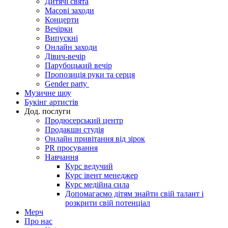
Дитячі свята
Масові заходи
Концерти
Вечірки
Випускні
Онлайн заходи
Дівич-вечір
Парубоцький вечір
Пропозиція руки та серця
Gender party
Музичне шоу
Букінг артистів
Дод. послуги
Продюсерський центр
Продакшн студія
Онлайн привітання від зірок
PR просування
Навчання
Курс ведучий
Курс івент менеджер
Курс медійна сила
Допомагаємо дітям знайти свій талант і
розкрити свій потенціал
Мерч
Про нас