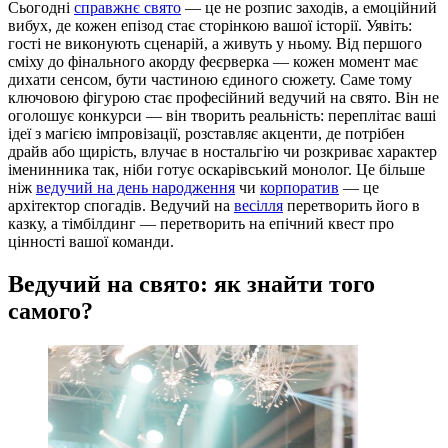
Сьогодні
справжнє свято
— це не розпис заходів, а емоційний
вибух, де кожен епізод стає сторінкою вашої історії. Уявіть:
гості не виконують сценарій, а живуть у ньому. Від першого
сміху до фінального акорду феєрверка — кожен момент має
дихати сенсом, бути частиною єдиного сюжету. Саме тому
ключовою фігурою стає професійний ведучий на свято. Він не
оголошує конкурси — він творить реальність: переплітає ваші
ідеї з магією імпровізації, розставляє акценти, де потрібен
драйв або щирість, влучає в ностальгію чи розкриває характер
іменинника так, ніби готує оскарівський монолог. Це більше
ніж
ведучий на день народження
чи
корпоратив
— це
архітектор спогадів. Ведучий на
весілля
перетворить його в
казку, а тімбілдинг — перетворить на епічний квест про
цінності вашої команди.
Ведучий на свято: як знайти того
самого?