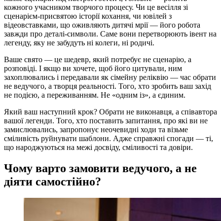
кожного учасником творчого процесу. Чи це весілля зі
сценарієм-присвятою історії кохання, чи ювілей з
відеовставками, що оживляють дитячі мрії — його робота
завжди про деталі-символи. Саме вони перетворюють івент на
легенду, яку не забудуть ні колеги, ні родичі.
Ваше свято — це шедевр, який потребує не сценарію, а
розповіді. І якщо ви хочете, щоб його цитували, ним
захоплювались і передавали як сімейну реліквію — час обрати
не ведучого, а творця реальності. Того, хто зробить ваш захід
не подією, а переживанням. Не «одним із», а єдиним.
Який ваш наступний крок? Обрати не виконавця, а співавтора
вашої легенди. Того, хто поставить запитання, про які ви не
замислювались, запропонує неочевидні ходи та візьме
сміливість руйнувати шаблони. Адже справжні спогади — ті,
що народжуються на межі досвіду, сміливості та довіри.
Чому варто замовити ведучого, а не
діяти самостійно?