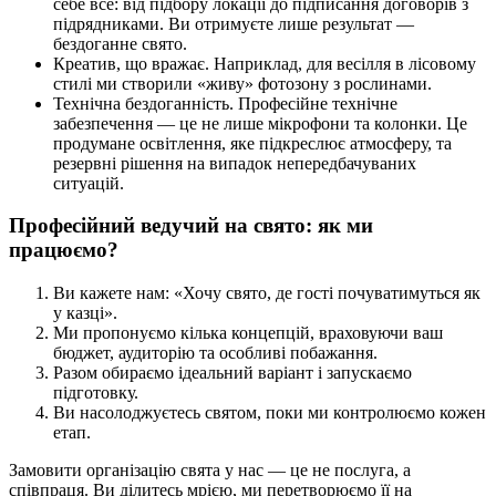
себе все: від підбору локації до підписання договорів з
підрядниками. Ви отримуєте лише результат —
бездоганне свято.
Креатив, що вражає. Наприклад, для весілля в лісовому
стилі ми створили «живу» фотозону з рослинами.
Технічна бездоганність. Професійне технічне
забезпечення — це не лише мікрофони та колонки. Це
продумане освітлення, яке підкреслює атмосферу, та
резервні рішення на випадок непередбачуваних
ситуацій.
Професійний ведучий на свято: як ми
працюємо?
Ви кажете нам: «Хочу свято, де гості почуватимуться як
у казці».
Ми пропонуємо кілька концепцій, враховуючи ваш
бюджет, аудиторію та особливі побажання.
Разом обираємо ідеальний варіант і запускаємо
підготовку.
Ви насолоджуєтесь святом, поки ми контролюємо кожен
етап.
Замовити організацію свята у нас — це не послуга, а
співпраця. Ви ділитесь мрією, ми перетворюємо її на