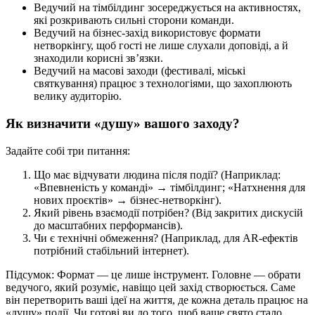
Ведучий на тімбілдинг зосереджується на активностях,
які розкривають сильні сторони команди.
Ведучий на бізнес-захід використовує формати
нетворкінгу, щоб гості не лише слухали доповіді, а й
знаходили корисні зв’язки.
Ведучий на масові заходи (фестивалі, міські
святкування) працює з технологіями, що захоплюють
велику аудиторію.
Як визначити «душу» вашого заходу?
Задайте собі три питання:
Що має відчувати людина після події? (Наприклад:
«Впевненість у команді» → тімбілдинг; «Натхнення для
нових проєктів» → бізнес-нетворкінг).
Який рівень взаємодії потрібен? (Від закритих дискусій
до масштабних перформансів).
Чи є технічні обмеження? (Наприклад, для AR-ефектів
потрібний стабільний інтернет).
Підсумок: Формат — це лише інструмент. Головне — обрати
ведучого, який розуміє, навіщо цей захід створюється. Саме
він перетворить ваші ідеї на життя, де кожна деталь працює на
«душу» події. Чи готові ви до того, щоб ваше свято стало