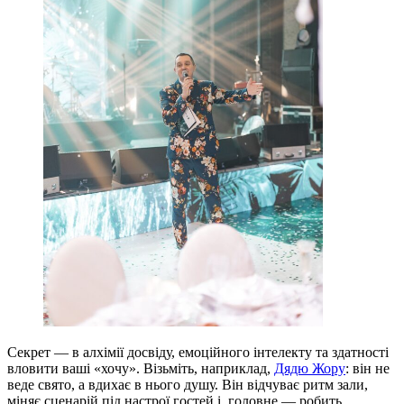
Секрет — в алхімії досвіду, емоційного інтелекту та здатності
вловити ваші «хочу». Візьміть, наприклад,
Дядю Жору
: він не
веде свято, а вдихає в нього душу. Він відчуває ритм зали,
міняє сценарій під настрої гостей і, головне — робить