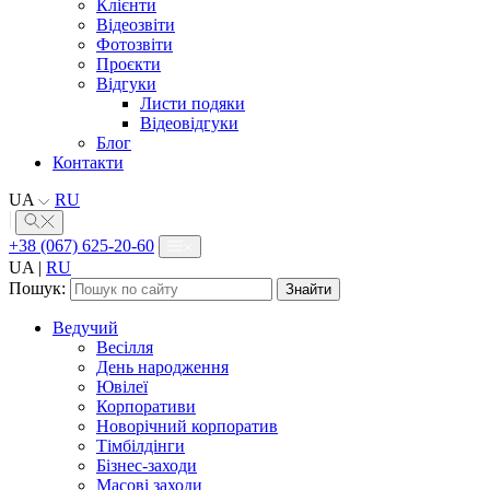
Клієнти
Відеозвіти
Фотозвіти
Проєкти
Відгуки
Листи подяки
Відеовідгуки
Блог
Контакти
UA
RU
+38 (067) 625-20-60
UA
|
RU
Пошук:
Ведучий
Весілля
День народження
Ювілеї
Корпоративи
Новорічний корпоратив
Тімбілдінги
Бізнес-заходи
Масові заходи