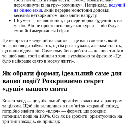
перемикнути їх на гру-«розминку». Наприклад,
ведучий
на бізнес-захід
, який перерве монотонні доповіді
веселим нетворкінгом, щоб зняти напругу.
Шоумен — це ілюзіоніст, що перетворює буденність на
магію. Він не просто оголошує конкурси — він будує
емоційні американські гірки.
Це не просто «ведучий на свято» — це ваш союзник, який
знає, що люди забувають, що їм розказували, але пам’ятають,
що вони відчували. Саме тому його робота — це інвестиція в
те, щоб ваші гості вийшли з зали з усмішкою та фразою: «Це
було найкраще свято в моєму житті».
Як обрати формат, ідеальний саме для
вашої події? Розкриваємо секрет
«душі» вашого свята
Кожен захід — це унікальний організм з власним характером
та цілями. Щоб він залишився в пам’яті як яскравий епізод,
потрібно знайти його «ключ» — формат, що розкриє
потенціал події на 100%. Ось як це зробити, орієнтуючись на
три типи заходів, як приклад: