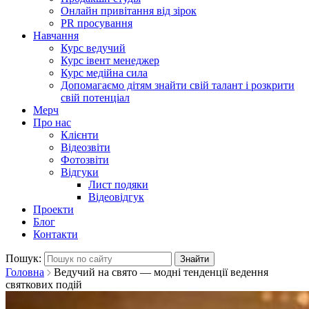
Онлайн привітання від зірок
PR просування
Навчання
Курс ведучий
Курс івент менеджер
Курс медійна сила
Допомагаємо дітям знайти свій талант і розкрити
свій потенціал
Мерч
Про нас
Клієнти
Відеозвіти
Фотозвіти
Відгуки
Лист подяки
Відеовідгук
Проекти
Блог
Контакти
Пошук:
Головна
Ведучий на свято — модні тенденції ведення
святкових подій