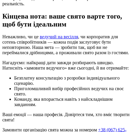
реальність.
Кінцева нота: ваше свято варте того,
щоб бути ідеальним
Неважливо, чи це
ведучий на весілля
, чи корпоратив для
сотень співробітників — кожна подія заслуговує бути
неповторною. Наша мета — зробити так, щоб ви не
переймалися дрібницями, а проживали свято разом із гостями.
Нагадуємо: найкращі дати завжди розбирають швидко.
Натисніть «замовити ведучого» вже сьогодні, й ви отримайте:
Безплатну консультацію з розробки індивідуального
сценарію.
Приголомшливий вибір професійних ведучих на своє
свято.
Команду, яка впорається навіть з найскладнішим
завданням.
Ваші емоції — наша професія. Довіртеся тим, хто вміє творити
свята!
Замовити організацію свята можна за номером
+38 (067) 625-