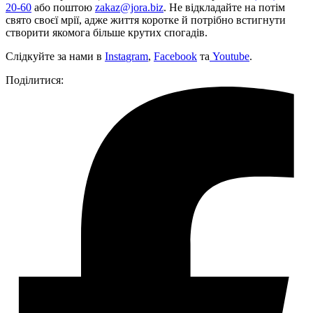
20-60
або поштою
zakaz@jora.biz
. Не відкладайте на потім
свято своєї мрії, адже життя коротке й потрібно встигнути
створити якомога більше крутих спогадів.
Слідкуйте за нами в
Insta
gram
,
Facebook
та
Youtube
.
Поділитися: