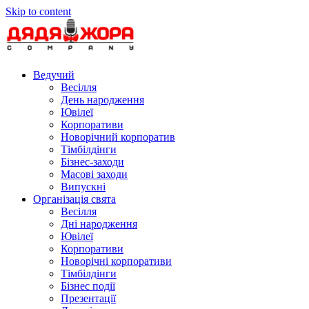
Skip to content
Ведучий
Весілля
День народження
Ювілеї
Корпоративи
Новорічний корпоратив
Тімбілдінги
Бізнес-заходи
Масові заходи
Випускні
Організація свята
Весілля
Дні народження
Ювілеї
Корпоративи
Новорічні корпоративи
Тімбілдінги
Бізнес події
Презентації