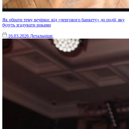
Як обрати тему вечірки: від «чергового банкету» до події, яку
будуть згадувати роками
16.03.2026
Детальніше