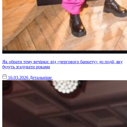
Як обрати тему вечірки: від «чергового банкету» до події, яку
будуть згадувати роками
16.03.2026
Детальніше