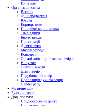
Випускні
Організація свята
Весілля
Дні народження
Ювілеї
Корпоративи
Новорічні корпоративи
Тімбілдінги
Бізнес заходи
Презентації
Дитячі свята
Масові заходи
Концерти
Організація і проведення вечірок
Випускні
Онлайн заходи
Дівич-вечір
Парубоцький вечір
Пропозиція руки та серця
Gender party
Музичне шоу
Букінг артистів
Дод. послуги
Продюсерський центр
Продакшн студія