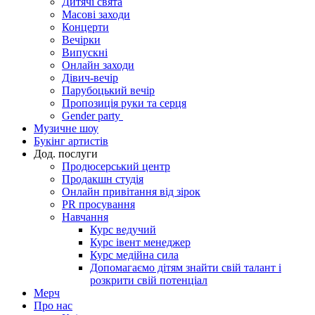
Дитячі свята
Масові заходи
Концерти
Вечірки
Випускні
Онлайн заходи
Дівич-вечір
Парубоцький вечір
Пропозиція руки та серця
Gender party
Музичне шоу
Букінг артистів
Дод. послуги
Продюсерський центр
Продакшн студія
Онлайн привітання від зірок
PR просування
Навчання
Курс ведучий
Курс івент менеджер
Курс медійна сила
Допомагаємо дітям знайти свій талант і
розкрити свій потенціал
Мерч
Про нас