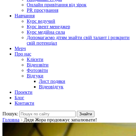
Онлайн привітання від зірок
PR просування
Навчання
Курс ведучий
Курс івент менеджер
Курс медійна сила
Допомагаємо дітям знайти свій талант і розкрити
свій потенціал
Мерч
Про нас
Клієнти
Відеозвіти
Фотозвіти
Відгуки
Лист подяки
Відеовідгук
Проекти
Блог
Контакти
Пошук:
Головна
Дядя Жора продовжує запалювати!