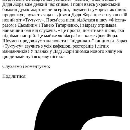
Дядя Жора вже деякий час співає. І поки ввесь український
бомонд думає жарт це чи всерйоз, шоумен і гуморист активно
продовжує, рухається далі. Днями Дядя Жора презентував свій
новий хіт «Ту-ту-ту». Прем’єра пісні відбулася в шоу «Фієста»
разом з Дьоміним і Танею Татарченко, і відразу отримала
найвищий бал від слухачів. «Це проста, позитивна пісня, яка
піднімає настрій. Це майже як віагра! » – каже Дядя Жора.
Шоумен продовжує запалювати і “підривати” танцполи. Зараз
«Ту-ту-ту» звучить з усіх кафешок, ресторанів і літніх
майданчиків! У планах у Дяді Жори зйомка нового кліпу на
цю динамічну і яскраву пісню.
Слухаємо і коментуємо:
Поділитися: