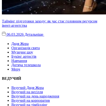
Таймінг підготовки заходу: як час стає головним ресурсом
івент-агентства
06.03.2026
Детальніше
Дядя Жора
Організація свята
Музичне шоу
Букінг артистів
Навчання
Дитяча телешкола
Мерч
ВЕДУЧИЙ
Ведучий Дядя Жора
Ведучий на весілля
Ведучий на день народження
Ведучий на корпоратив
Ведучий на тімбілдінг