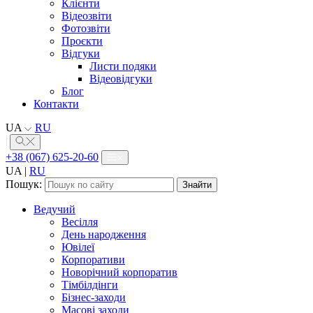
Клієнти
Відеозвіти
Фотозвіти
Проєкти
Відгуки
Листи подяки
Відеовідгуки
Блог
Контакти
UA
RU
+38 (067) 625-20-60
UA
|
RU
Пошук:
Ведучий
Весілля
День народження
Ювілеї
Корпоративи
Новорічний корпоратив
Тімбілдінги
Бізнес-заходи
Масові заходи