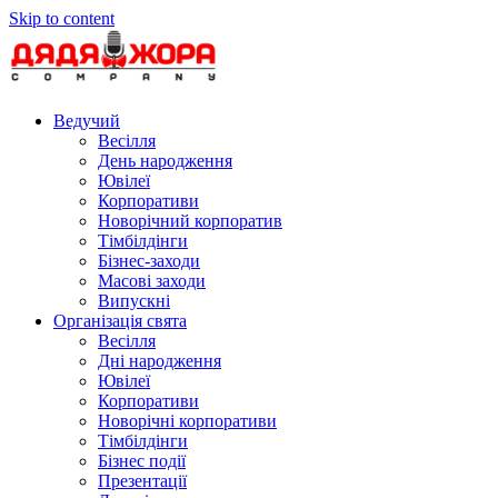
Skip to content
Ведучий
Весілля
День народження
Ювілеї
Корпоративи
Новорічний корпоратив
Тімбілдінги
Бізнес-заходи
Масові заходи
Випускні
Організація свята
Весілля
Дні народження
Ювілеї
Корпоративи
Новорічні корпоративи
Тімбілдінги
Бізнес події
Презентації