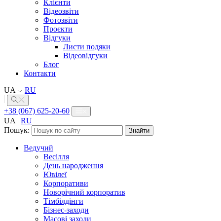
Клієнти
Відеозвіти
Фотозвіти
Проєкти
Відгуки
Листи подяки
Відеовідгуки
Блог
Контакти
UA
RU
+38 (067) 625-20-60
UA
|
RU
Пошук:
Ведучий
Весілля
День народження
Ювілеї
Корпоративи
Новорічний корпоратив
Тімбілдінги
Бізнес-заходи
Масові заходи