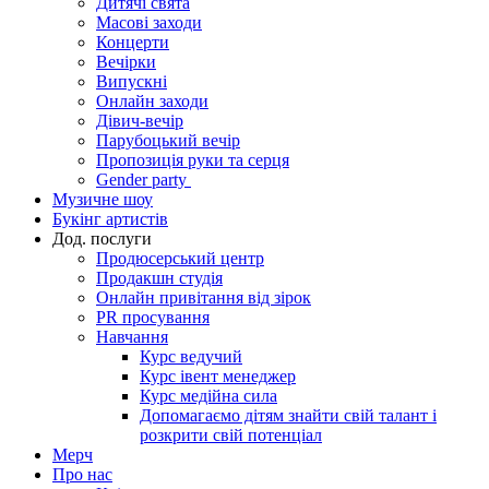
Дитячі свята
Масові заходи
Концерти
Вечірки
Випускні
Онлайн заходи
Дівич-вечір
Парубоцький вечір
Пропозиція руки та серця
Gender party
Музичне шоу
Букінг артистів
Дод. послуги
Продюсерський центр
Продакшн студія
Онлайн привітання від зірок
PR просування
Навчання
Курс ведучий
Курс івент менеджер
Курс медійна сила
Допомагаємо дітям знайти свій талант і
розкрити свій потенціал
Мерч
Про нас