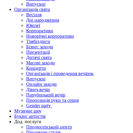
Випускні
Організація свята
Весілля
Дні народження
Ювілеї
Корпоративи
Новорічні корпоративи
Тімбілдінги
Бізнес заходи
Презентації
Дитячі свята
Масові заходи
Концерти
Організація і проведення вечірок
Випускні
Онлайн заходи
Дівич-вечір
Парубоцький вечір
Пропозиція руки та серця
Gender party
Музичне шоу
Букінг артистів
Дод. послуги
Продюсерський центр
Продакшн студія