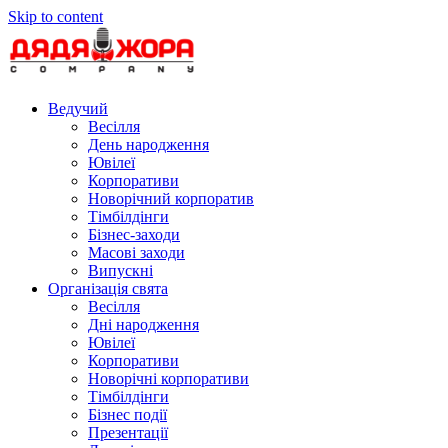
Skip to content
Ведучий
Весілля
День народження
Ювілеї
Корпоративи
Новорічний корпоратив
Тімбілдінги
Бізнес-заходи
Масові заходи
Випускні
Організація свята
Весілля
Дні народження
Ювілеї
Корпоративи
Новорічні корпоративи
Тімбілдінги
Бізнес події
Презентації