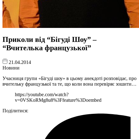
Приколи від “Бігуді Шоу” –
“Вчителька французької”
21.04.2014
Новини
Учасниця групи «Бігуді шоу» в цьому анекдоті розповідає, про
вчительку французької та те, що коли вона перевіряє зошити…
https://youtube.com/watch?
v=0VSKoRMg8u8%3Ffeature%3Doembed
Поділитися: