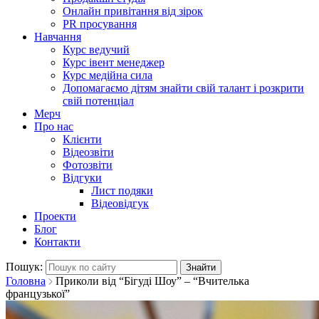
Онлайн привітання від зірок
PR просування
Навчання
Курс ведучий
Курс івент менеджер
Курс медійна сила
Допомагаємо дітям знайти свій талант і розкрити
свій потенціал
Мерч
Про нас
Клієнти
Відеозвіти
Фотозвіти
Відгуки
Лист подяки
Відеовідгук
Проекти
Блог
Контакти
Пошук:
Головна
Приколи від “Бігуді Шоу” – “Вчителька
французької”