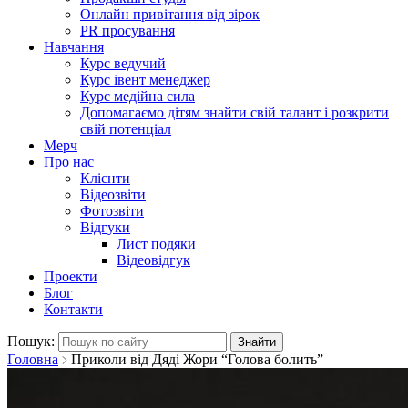
Онлайн привітання від зірок
PR просування
Навчання
Курс ведучий
Курс івент менеджер
Курс медійна сила
Допомагаємо дітям знайти свій талант і розкрити
свій потенціал
Мерч
Про нас
Клієнти
Відеозвіти
Фотозвіти
Відгуки
Лист подяки
Відеовідгук
Проекти
Блог
Контакти
Пошук:
Головна
Приколи від Дяді Жори “Голова болить”