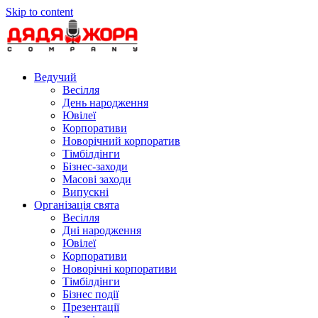
Skip to content
Ведучий
Весілля
День народження
Ювілеї
Корпоративи
Новорічний корпоратив
Тімбілдінги
Бізнес-заходи
Масові заходи
Випускні
Організація свята
Весілля
Дні народження
Ювілеї
Корпоративи
Новорічні корпоративи
Тімбілдінги
Бізнес події
Презентації