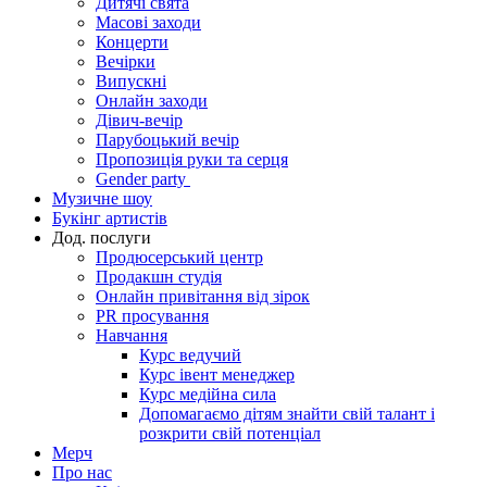
Дитячі свята
Масові заходи
Концерти
Вечірки
Випускні
Онлайн заходи
Дівич-вечір
Парубоцький вечір
Пропозиція руки та серця
Gender party
Музичне шоу
Букінг артистів
Дод. послуги
Продюсерський центр
Продакшн студія
Онлайн привітання від зірок
PR просування
Навчання
Курс ведучий
Курс івент менеджер
Курс медійна сила
Допомагаємо дітям знайти свій талант і
розкрити свій потенціал
Мерч
Про нас