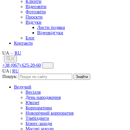
Клієнти
Відеозвіти
Фотозвіти
Проєкти
Відгуки
Листи подяки
Відеовідгуки
Блог
Контакти
UA
RU
+38 (067) 625-20-60
UA
|
RU
Пошук:
Ведучий
Весілля
День народження
Ювілеї
Корпоративи
Новорічний корпоратив
Тімбілдінги
Бізнес-заходи
Масові заходи