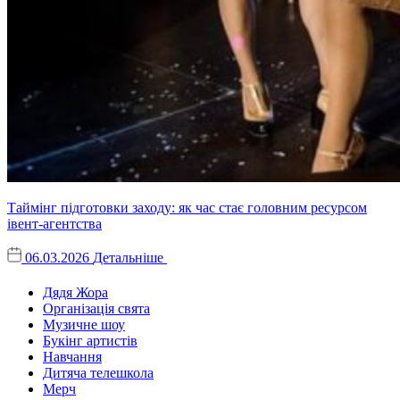
Таймінг підготовки заходу: як час стає головним ресурсом
івент-агентства
06.03.2026
Детальніше
Дядя Жора
Організація свята
Музичне шоу
Букінг артистів
Навчання
Дитяча телешкола
Мерч