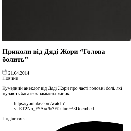
Приколи від Дяді Жори “Голова
болить”
21.04.2014
Новини
Кумедний анекдот від Дяді Жори про часті головні болі, які
мучають багатьох заміжніх жінок.
https://youtube.com/watch?
v=ET2No_F5Axc%3Ffeature%3Doembed
Поділитися: