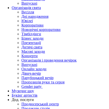
Випускні
Організація свята
Весілля
Дні народження
Ювілеї
Корпоративи
Новорічні корпоративи
Тімбілдінги
Бізнес заходи
Презентації
Дитячі свята
Масові заходи
Концерти
Організація і проведення вечірок
Випускні
Онлайн заходи
Дівич-вечір
Парубоцький вечір
Пропозиція руки та серця
Gender party
Музичне шоу
Букінг артистів
Дод. послуги
Продюсерський центр
Продакшн студія