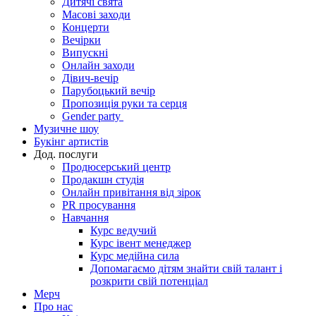
Дитячі свята
Масові заходи
Концерти
Вечірки
Випускні
Онлайн заходи
Дівич-вечір
Парубоцький вечір
Пропозиція руки та серця
Gender party
Музичне шоу
Букінг артистів
Дод. послуги
Продюсерський центр
Продакшн студія
Онлайн привітання від зірок
PR просування
Навчання
Курс ведучий
Курс івент менеджер
Курс медійна сила
Допомагаємо дітям знайти свій талант і
розкрити свій потенціал
Мерч
Про нас