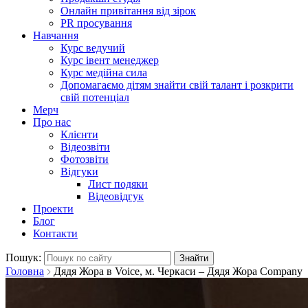
Онлайн привітання від зірок
PR просування
Навчання
Курс ведучий
Курс івент менеджер
Курс медійна сила
Допомагаємо дітям знайти свій талант і розкрити
свій потенціал
Мерч
Про нас
Клієнти
Відеозвіти
Фотозвіти
Відгуки
Лист подяки
Відеовідгук
Проекти
Блог
Контакти
Пошук:
Головна
Дядя Жора в Voice, м. Черкаси – Дядя Жора Company