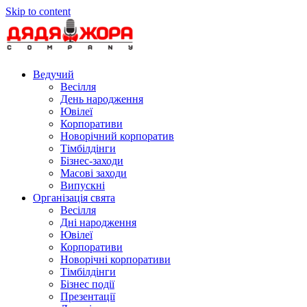
Skip to content
Ведучий
Весілля
День народження
Ювілеї
Корпоративи
Новорічний корпоратив
Тімбілдінги
Бізнес-заходи
Масові заходи
Випускні
Організація свята
Весілля
Дні народження
Ювілеї
Корпоративи
Новорічні корпоративи
Тімбілдінги
Бізнес події
Презентації