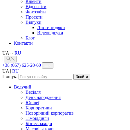
Клієнти
Відеозвіти
Фотозвіти
Проєкти
Відгуки
Листи подяки
Відеовідгуки
Блог
Контакти
UA
RU
+38 (067) 625-20-60
UA
|
RU
Пошук:
Ведучий
Весілля
День народження
Ювілеї
Корпоративи
Новорічний корпоратив
Тімбілдінги
Бізнес-заходи
Масові заходи