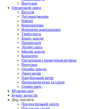
Випускні
Організація свята
Весілля
Дні народження
Ювілеї
Корпоративи
Новорічні корпоративи
Тімбілдінги
Бізнес заходи
Презентації
Дитячі свята
Масові заходи
Концерти
Організація і проведення вечірок
Випускні
Онлайн заходи
Дівич-вечір
Парубоцький вечір
Пропозиція руки та серця
Gender party
Музичне шоу
Букінг артистів
Дод. послуги
Продюсерський центр
Продакшн студія