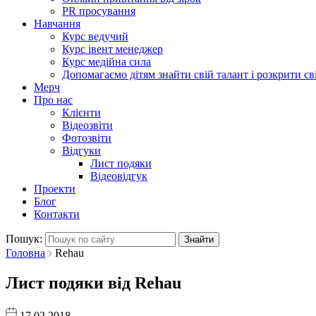
PR просування
Навчання
Курс ведучий
Курс івент менеджер
Курс медійна сила
Допомагаємо дітям знайти свій талант і розкрити св
Мерч
Про нас
Клієнти
Відеозвіти
Фотозвіти
Відгуки
Лист подяки
Відеовідгук
Проекти
Блог
Контакти
Пошук:
Головна
Rehau
Лист подяки
від Rehau
17.02.2018