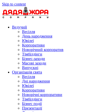
Skip to content
Ведучий
Весілля
День народження
Ювілеї
Корпоративи
Новорічний корпоратив
Тімбілдінги
Бізнес-заходи
Масові заходи
Випускні
Організація свята
Весілля
Дні народження
Ювілеї
Корпоративи
Новорічні корпоративи
Тімбілдінги
Бізнес події
Презентації