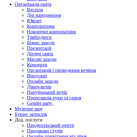
Організація свята
Весілля
Дні народження
Ювілеї
Корпоративи
Новорічні корпоративи
Тімбілдінги
Бізнес заходи
Презентації
Дитячі свята
Масові заходи
Концерти
Організація і проведення вечірок
Випускні
Онлайн заходи
Дівич-вечір
Парубоцький вечір
Пропозиція руки та серця
Gender party
Музичне шоу
Букінг артистів
Дод. послуги
Продюсерський центр
Продакшн студія
Онлайн привітання від зірок