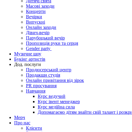
Дитячі свята
Масові заходи
Концерти
Вечірки
Випускні
Онлайн заходи
Дівич-вечір
Парубоцький вечір
Пропозиція руки та серця
Gender party
Музичне шоу
Букінг артистів
Дод. послуги
Продюсерський центр
Продакшн студія
Онлайн привітання від зірок
PR просування
Навчання
Курс ведучий
Курс івент менеджер
Курс медійна сила
Допомагаємо дітям знайти свій талант і розкр
Мерч
Про нас
Клієнти