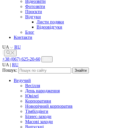
Відеозвіти
Фотозвіти
Проєкти
Відгуки
Листи подяки
Відеовідгуки
Блог
Контакти
UA
RU
+38 (067) 625-20-60
UA
|
RU
Пошук:
Ведучий
Весілля
День народження
Ювілеї
Корпоративи
Новорічний корпоратив
Тімбілдінги
Бізнес-заходи
Масові заходи
Випускні