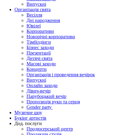
Випускні
Організація свята
Весілля
Дні народження
Ювілеї
Корпоративи
Новорічні корпоративи
Тімбілдінги
Бізнес заходи
Презентації
Дитячі свята
Масові заходи
Концерти
Організація і проведення вечірок
Випускні
Онлайн заходи
Дівич-вечір
Парубоцький вечір
Пропозиція руки та серця
Gender party
Музичне шоу
Букінг артистів
Дод. послуги
Продюсерський центр
Продакшн студія