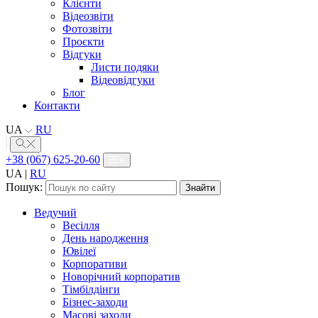
Клієнти
Відеозвіти
Фотозвіти
Проєкти
Відгуки
Листи подяки
Відеовідгуки
Блог
Контакти
UA
RU
+38 (067) 625-20-60
UA
|
RU
Пошук:
Ведучий
Весілля
День народження
Ювілеї
Корпоративи
Новорічний корпоратив
Тімбілдінги
Бізнес-заходи
Масові заходи