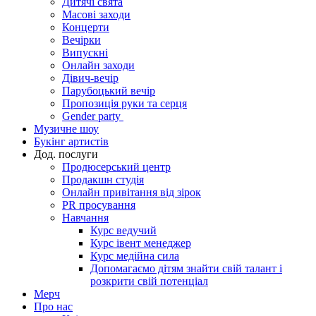
Дитячі свята
Масові заходи
Концерти
Вечірки
Випускні
Онлайн заходи
Дівич-вечір
Парубоцький вечір
Пропозиція руки та серця
Gender party
Музичне шоу
Букінг артистів
Дод. послуги
Продюсерський центр
Продакшн студія
Онлайн привітання від зірок
PR просування
Навчання
Курс ведучий
Курс івент менеджер
Курс медійна сила
Допомагаємо дітям знайти свій талант і
розкрити свій потенціал
Мерч
Про нас