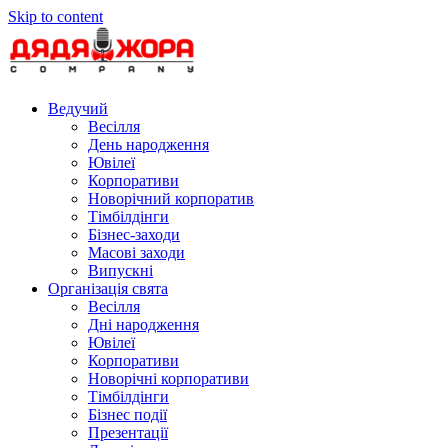
Skip to content
Ведучий
Весілля
День народження
Ювілеї
Корпоративи
Новорічний корпоратив
Тімбілдінги
Бізнес-заходи
Масові заходи
Випускні
Організація свята
Весілля
Дні народження
Ювілеї
Корпоративи
Новорічні корпоративи
Тімбілдінги
Бізнес події
Презентації