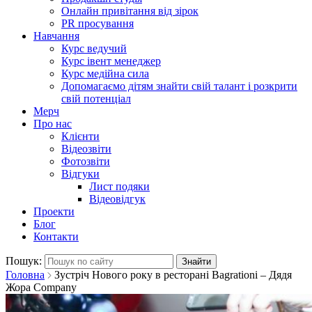
Онлайн привітання від зірок
PR просування
Навчання
Курс ведучий
Курс івент менеджер
Курс медійна сила
Допомагаємо дітям знайти свій талант і розкрити
свій потенціал
Мерч
Про нас
Клієнти
Відеозвіти
Фотозвіти
Відгуки
Лист подяки
Відеовідгук
Проекти
Блог
Контакти
Пошук:
Головна
Зустріч Нового року в ресторані Bagrationi – Дядя
Жора Company