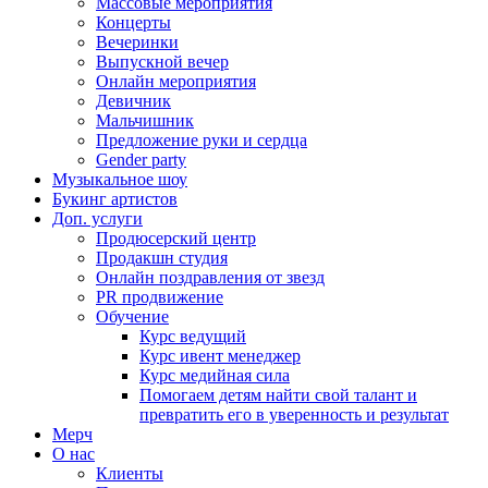
Массовые мероприятия
Концерты
Вечеринки
Выпускной вечер
Онлайн мероприятия
Девичник
Мальчишник
Предложение руки и сердца
Gender party
Музыкальное шоу
Букинг артистов
Доп. услуги
Продюсерский центр
Продакшн студия
Онлайн поздравления от звезд
PR продвижение
Обучение
Курс ведущий
Курс ивент менеджер
Курс медийная сила
Помогаем детям найти свой талант и
превратить его в уверенность и результат
Мерч
О нас
Клиенты