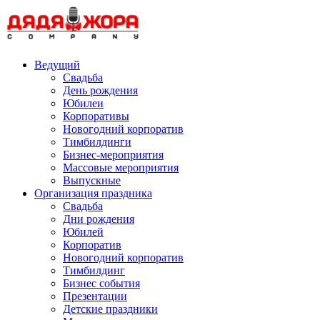
Skip
to
content
Ведущий
Свадьба
День рождения
Юбилеи
Корпоративы
Новогодний корпоратив
Тимбилдинги
Бизнес-мероприятия
Массовые мероприятия
Выпускные
Организация праздника
Свадьба
Дни рождения
Юбилей
Корпоратив
Новогодний корпоратив
Тимбилдинг
Бизнес события
Презентации
Детские праздники