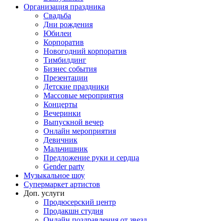
Организация праздника
Свадьба
Дни рождения
Юбилеи
Корпоратив
Новогодний корпоратив
Тимбилдинг
Бизнес события
Презентации
Детские праздники
Массовые мероприятия
Концерты
Вечеринки
Выпускной вечер
Онлайн мероприятия
Девичник
Мальчишник
Предложение руки и сердца
Gender party
Музыкальное шоу
Супермаркет артистов
Доп. услуги
Продюсерский центр
Продакшн студия
Онлайн поздравления от звезд