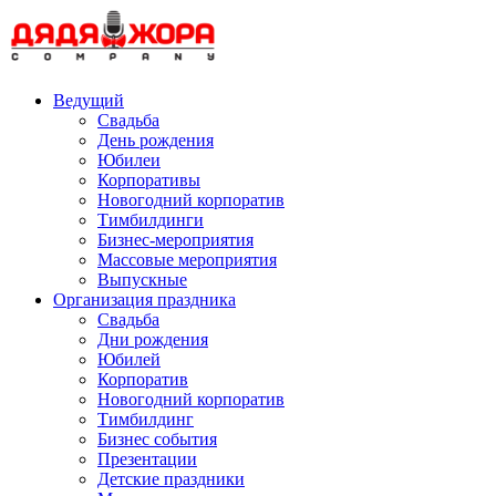
Skip
to
content
Ведущий
Свадьба
День рождения
Юбилеи
Корпоративы
Новогодний корпоратив
Тимбилдинги
Бизнес-мероприятия
Массовые мероприятия
Выпускные
Организация праздника
Свадьба
Дни рождения
Юбилей
Корпоратив
Новогодний корпоратив
Тимбилдинг
Бизнес события
Презентации
Детские праздники