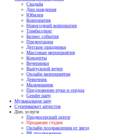
Свадьба
Дни рождения
Юбилеи
Корпоратив
Новогодний корпоратив
Тимбилдинг
Бизнес события
Презентации
Детские праздники
Массовые мероприятия
Концерты
Вечеринки
Выпускной вечер
Онлайн мероприятия
Девичник
Мальчишник
Предложение руки и сердца
Gender party
Музыкальное шоу
Супермаркет артистов
Доп. услуги
Продюсерский центр
Продакшн студия
Онлайн поздравления от звезд
PR продвижение