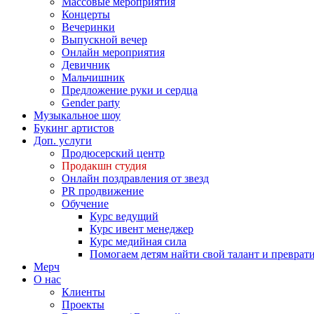
Массовые мероприятия
Концерты
Вечеринки
Выпускной вечер
Онлайн мероприятия
Девичник
Мальчишник
Предложение руки и сердца
Gender party
Музыкальное шоу
Букинг артистов
Доп. услуги
Продюсерский центр
Продакшн студия
Онлайн поздравления от звезд
PR продвижение
Обучение
Курс ведущий
Курс ивент менеджер
Курс медийная сила
Помогаем детям найти свой талант и превратит
Мерч
О нас
Клиенты
Проекты