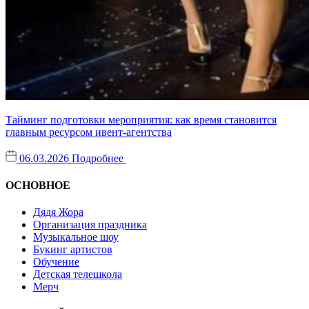
Тайминг подготовки мероприятия: как время становится
главным ресурсом ивент-агентства
06.03.2026
Подробнее
ОСНОВНОЕ
Дядя Жора
Организация праздника
Музыкальное шоу
Букинг артистов
Обучение
Детская телешкола
Мерч