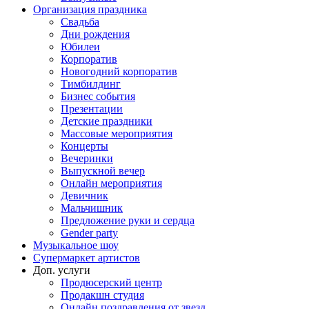
Организация праздника
Свадьба
Дни рождения
Юбилеи
Корпоратив
Новогодний корпоратив
Тимбилдинг
Бизнес события
Презентации
Детские праздники
Массовые мероприятия
Концерты
Вечеринки
Выпускной вечер
Онлайн мероприятия
Девичник
Мальчишник
Предложение руки и сердца
Gender party
Музыкальное шоу
Супермаркет артистов
Доп. услуги
Продюсерский центр
Продакшн студия
Онлайн поздравления от звезд