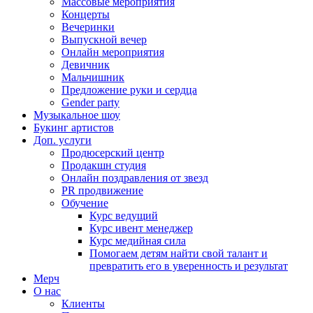
Массовые мероприятия
Концерты
Вечеринки
Выпускной вечер
Онлайн мероприятия
Девичник
Мальчишник
Предложение руки и сердца
Gender party
Музыкальное шоу
Букинг артистов
Доп. услуги
Продюсерский центр
Продакшн студия
Онлайн поздравления от звезд
PR продвижение
Обучение
Курс ведущий
Курс ивент менеджер
Курс медийная сила
Помогаем детям найти свой талант и
превратить его в уверенность и результат
Мерч
О нас
Клиенты