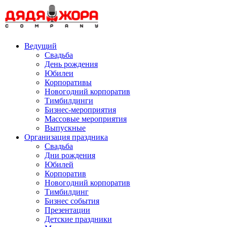
Skip
to
content
Ведущий
Свадьба
День рождения
Юбилеи
Корпоративы
Новогодний корпоратив
Тимбилдинги
Бизнес-мероприятия
Массовые мероприятия
Выпускные
Организация праздника
Свадьба
Дни рождения
Юбилей
Корпоратив
Новогодний корпоратив
Тимбилдинг
Бизнес события
Презентации
Детские праздники