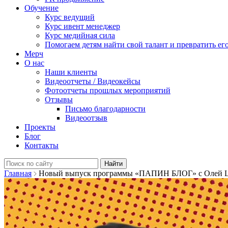
Обучение
Курс ведущий
Курс ивент менеджер
Курс медийная сила
Помогаем детям найти свой талант и превратить его
Мерч
О нас
Наши клиенты
Видеоотчеты / Видеокейсы
Фотоотчеты прошлых мероприятий
Отзывы
Письмо благодарности
Видеоотзыв
Проекты
Блог
Контакты
Найти:
Главная
Новый выпуск программы «ПАПИН БЛОГ» с Олей Ц