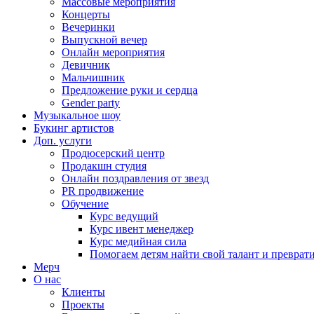
Массовые мероприятия
Концерты
Вечеринки
Выпускной вечер
Онлайн мероприятия
Девичник
Мальчишник
Предложение руки и сердца
Gender party
Музыкальное шоу
Букинг артистов
Доп. услуги
Продюсерский центр
Продакшн студия
Онлайн поздравления от звезд
PR продвижение
Обучение
Курс ведущий
Курс ивент менеджер
Курс медийная сила
Помогаем детям найти свой талант и превратит
Мерч
О нас
Клиенты
Проекты