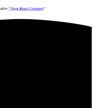
сайте
“Дядя Жора Company
“