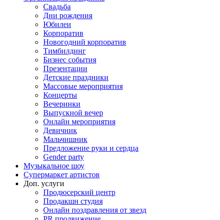
Свадьба
Дни рождения
Юбилеи
Корпоратив
Новогодний корпоратив
Тимбилдинг
Бизнес события
Презентации
Детские праздники
Массовые мероприятия
Концерты
Вечеринки
Выпускной вечер
Онлайн мероприятия
Девичник
Мальчишник
Предложение руки и сердца
Gender party
Музыкальное шоу
Супермаркет артистов
Доп. услуги
Продюсерский центр
Продакшн студия
Онлайн поздравления от звезд
PR продвижение