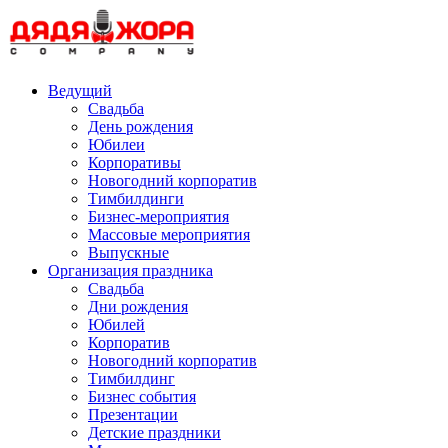
Skip
to
content
Ведущий
Свадьба
День рождения
Юбилеи
Корпоративы
Новогодний корпоратив
Тимбилдинги
Бизнес-мероприятия
Массовые мероприятия
Выпускные
Организация праздника
Свадьба
Дни рождения
Юбилей
Корпоратив
Новогодний корпоратив
Тимбилдинг
Бизнес события
Презентации
Детские праздники