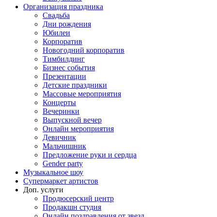
Организация праздника
Свадьба
Дни рождения
Юбилеи
Корпоратив
Новогодний корпоратив
Тимбилдинг
Бизнес события
Презентации
Детские праздники
Массовые мероприятия
Концерты
Вечеринки
Выпускной вечер
Онлайн мероприятия
Девичник
Мальчишник
Предложение руки и сердца
Gender party
Музыкальное шоу
Супермаркет артистов
Доп. услуги
Продюсерский центр
Продакшн студия
Онлайн поздравления от звезд