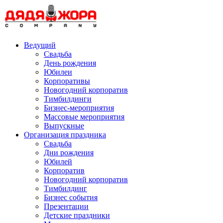
Skip
to
content
Ведущий
Свадьба
День рождения
Юбилеи
Корпоративы
Новогодний корпоратив
Тимбилдинги
Бизнес-мероприятия
Массовые мероприятия
Выпускные
Организация праздника
Свадьба
Дни рождения
Юбилей
Корпоратив
Новогодний корпоратив
Тимбилдинг
Бизнес события
Презентации
Детские праздники