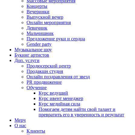
Массовые мероприятия
Концерты
Вечеринки
Выпускной вечер
Онлайн мероприятия
Девичник
Мальчишник
Предложение руки и сердца
Gender party
Музыкальное шоу
Букинг артистов
Доп. услуги
Продюсерский центр
Продакшн студия
Онлайн поздравления от звезд
PR продвижение
Обучение
Курс ведущий
Курс ивент менеджер
Курс медийная сила
Помогаем детям найти свой талант и
превратить его в уверенность и результат
Мерч
О нас
Клиенты