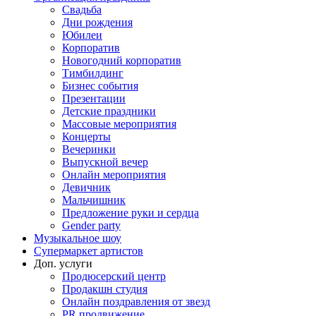
Свадьба
Дни рождения
Юбилеи
Корпоратив
Новогодний корпоратив
Тимбилдинг
Бизнес события
Презентации
Детские праздники
Массовые мероприятия
Концерты
Вечеринки
Выпускной вечер
Онлайн мероприятия
Девичник
Мальчишник
Предложение руки и сердца
Gender party
Музыкальное шоу
Супермаркет артистов
Доп. услуги
Продюсерский центр
Продакшн студия
Онлайн поздравления от звезд
PR продвижение