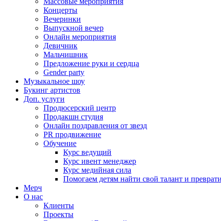
Массовые мероприятия
Концерты
Вечеринки
Выпускной вечер
Онлайн мероприятия
Девичник
Мальчишник
Предложение руки и сердца
Gender party
Музыкальное шоу
Букинг артистов
Доп. услуги
Продюсерский центр
Продакшн студия
Онлайн поздравления от звезд
PR продвижение
Обучение
Курс ведущий
Курс ивент менеджер
Курс медийная сила
Помогаем детям найти свой талант и превратит
Мерч
О нас
Клиенты
Проекты