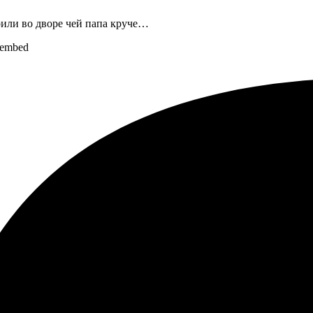
рили во дворе чей папа круче…
oembed