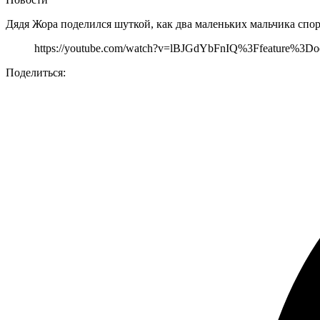
Дядя Жора поделился шуткой, как два маленьких мальчика спо
https://youtube.com/watch?v=lBJGdYbFnIQ%3Ffeature%3D
Поделиться: