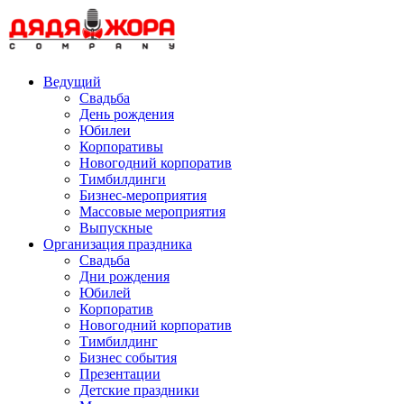
Skip
to
content
Ведущий
Свадьба
День рождения
Юбилеи
Корпоративы
Новогодний корпоратив
Тимбилдинги
Бизнес-мероприятия
Массовые мероприятия
Выпускные
Организация праздника
Свадьба
Дни рождения
Юбилей
Корпоратив
Новогодний корпоратив
Тимбилдинг
Бизнес события
Презентации
Детские праздники