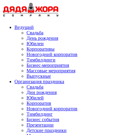
Skip
to
content
Ведущий
Свадьба
День рождения
Юбилеи
Корпоративы
Новогодний корпоратив
Тимбилдинги
Бизнес-мероприятия
Массовые мероприятия
Выпускные
Организация праздника
Свадьба
Дни рождения
Юбилей
Корпоратив
Новогодний корпоратив
Тимбилдинг
Бизнес события
Презентации
Детские праздники