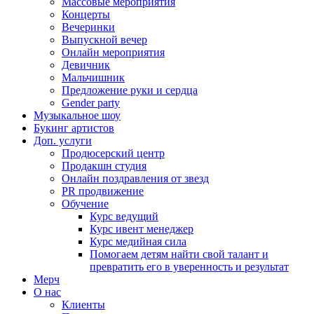
Массовые мероприятия
Концерты
Вечеринки
Выпускной вечер
Онлайн мероприятия
Девичник
Мальчишник
Предложение руки и сердца
Gender party
Музыкальное шоу
Букинг артистов
Доп. услуги
Продюсерский центр
Продакшн студия
Онлайн поздравления от звезд
PR продвижение
Обучение
Курс ведущий
Курс ивент менеджер
Курс медийная сила
Помогаем детям найти свой талант и
превратить его в уверенность и результат
Мерч
О нас
Клиенты