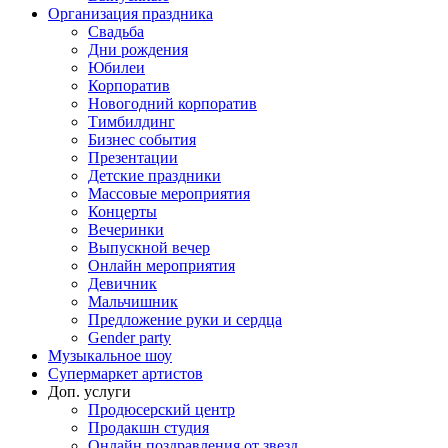
Организация праздника
Свадьба
Дни рождения
Юбилеи
Корпоратив
Новогодний корпоратив
Тимбилдинг
Бизнес события
Презентации
Детские праздники
Массовые мероприятия
Концерты
Вечеринки
Выпускной вечер
Онлайн мероприятия
Девичник
Мальчишник
Предложение руки и сердца
Gender party
Музыкальное шоу
Супермаркет артистов
Доп. услуги
Продюсерский центр
Продакшн студия
Онлайн поздравления от звезд