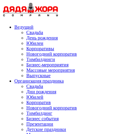
Skip
to
content
Ведущий
Свадьба
День рождения
Юбилеи
Корпоративы
Новогодний корпоратив
Тимбилдинги
Бизнес-мероприятия
Массовые мероприятия
Выпускные
Организация праздника
Свадьба
Дни рождения
Юбилей
Корпоратив
Новогодний корпоратив
Тимбилдинг
Бизнес события
Презентации
Детские праздники