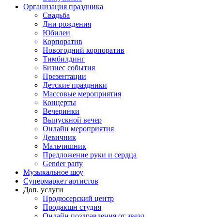
Организация праздника
Свадьба
Дни рождения
Юбилеи
Корпоратив
Новогодний корпоратив
Тимбилдинг
Бизнес события
Презентации
Детские праздники
Массовые мероприятия
Концерты
Вечеринки
Выпускной вечер
Онлайн мероприятия
Девичник
Мальчишник
Предложение руки и сердца
Gender party
Музыкальное шоу
Супермаркет артистов
Доп. услуги
Продюсерский центр
Продакшн студия
Онлайн поздравления от звезд