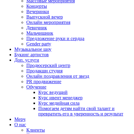
Массовые мероприятия
Концерты
Вечеринки
Выпускной вечер
Онлайн мероприятия
Девичник
Мальчишник
Предложение руки и сердца
Gender party
Музыкальное шоу
Букинг артистов
Доп. услуги
Продюсерский центр
Продакшн студия
Онлайн поздравления от звезд
PR продвижение
Обучение
Курс ведущий
Курс ивент менеджер
Курс медийная сила
Помогаем детям найти свой талант и
превратить его в уверенность и результат
Мерч
О нас
Клиенты