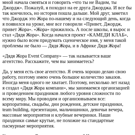
мной начала смеяться и говорить «что ты не Вадим, ты
Джордж». Пожалуй, я походил на ее друга Джорджа. И все бы
так кончилось, но история пошла дальше. Мой друг, заметил
что Джордж это Жора по-нашему и на следующий день, когда
я появился на уроке, мне все говорили «Привет, Джордж,
привет Жора». «Жора» прижилось. А после школы, я вырос и
стал «Дядя Жора». Когда начался проект «КАМЕДИ КЛАБ»,
нужно было всем придумать сценическое имя, у меня такой
проблемы не было — Дядя Жора, и в Африке Дядя Жора!
«Дядя Жора Event Company» — так называется ваше
агентство. Расскажите, чем вы занимаетесь?
Да, у меня есть свое агентство. Я очень хорошо делаю свою
работу, поэтому имею очень большое количество заказов.
Иногда меня одного не хватает. Поэтому, несколько лет назад
я создал «Дядя Жора компани», мы занимаемся организацией
и проведением праздников любого уровня сложности по
всему миру. Мы проводим и организовываем все:
корпоративы, свадьбы, дни рождения, детские праздники,
team building, презентации, мальчишники, девичьи вечера,
массовые мероприятия и клубные вечеринки. Наши
праздники самые крутые, не похожие на стандартные
пасмурные мероприятия.