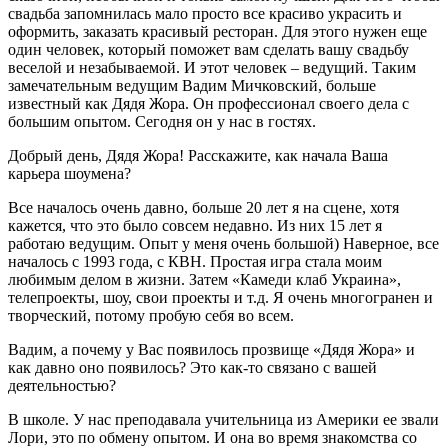
свадьба запомнилась мало просто все красиво украсить и
оформить, заказать красивый ресторан. Для этого нужен еще
один человек, который поможет вам сделать вашу свадьбу
веселой и незабываемой. И этот человек – ведущий. Таким
замечательным ведущим Вадим Мичковский, больше
известный как Дядя Жора. Он профессионал своего дела с
большим опытом. Сегодня он у нас в гостях.
Добрый день, Дядя Жора! Расскажите, как начала Ваша
карьера шоумена?
Все началось очень давно, больше 20 лет я на сцене, хотя
кажется, что это было совсем недавно. Из них 15 лет я
работаю ведущим. Опыт у меня очень большой) Наверное, все
началось с 1993 года, с КВН. Простая игра стала моим
любимым делом в жизни. Затем «Камеди клаб Украина»,
телепроекты, шоу, свои проекты и т.д. Я очень многогранен и
творческий, потому пробую себя во всем.
Вадим, а почему у Вас появилось прозвище «Дядя Жора» и
как давно оно появилось? Это как-то связано с вашей
деятельностью?
В школе. У нас преподавала учительница из Америки ее звали
Лори, это по обмену опытом. И она во время знакомства со