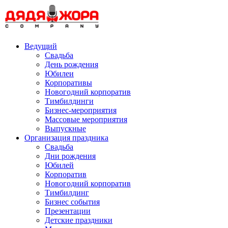
Skip
to
content
Ведущий
Свадьба
День рождения
Юбилеи
Корпоративы
Новогодний корпоратив
Тимбилдинги
Бизнес-мероприятия
Массовые мероприятия
Выпускные
Организация праздника
Свадьба
Дни рождения
Юбилей
Корпоратив
Новогодний корпоратив
Тимбилдинг
Бизнес события
Презентации
Детские праздники