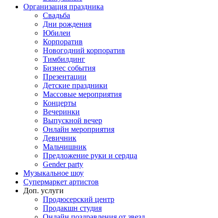
Организация праздника
Свадьба
Дни рождения
Юбилеи
Корпоратив
Новогодний корпоратив
Тимбилдинг
Бизнес события
Презентации
Детские праздники
Массовые мероприятия
Концерты
Вечеринки
Выпускной вечер
Онлайн мероприятия
Девичник
Мальчишник
Предложение руки и сердца
Gender party
Музыкальное шоу
Супермаркет артистов
Доп. услуги
Продюсерский центр
Продакшн студия
Онлайн поздравления от звезд