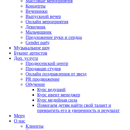
Массовые мероприятия
Концерты
Вечеринки
Выпускной вечер
Онлайн мероприятия
Девичник
Мальчишник
Предложение руки и сердца
Gender party
Музыкальное шоу
Букинг артистов
Доп. услуги
Продюсерский центр
Продакшн студия
Онлайн поздравления от звезд
PR продвижение
Обучение
Курс ведущий
Курс ивент менеджер
Курс медийная сила
Помогаем детям найти свой талант и
превратить его в уверенность и результат
Мерч
О нас
Клиенты