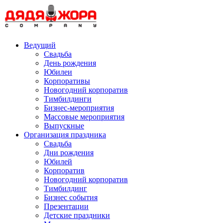
Skip
to
content
Ведущий
Свадьба
День рождения
Юбилеи
Корпоративы
Новогодний корпоратив
Тимбилдинги
Бизнес-мероприятия
Массовые мероприятия
Выпускные
Организация праздника
Свадьба
Дни рождения
Юбилей
Корпоратив
Новогодний корпоратив
Тимбилдинг
Бизнес события
Презентации
Детские праздники