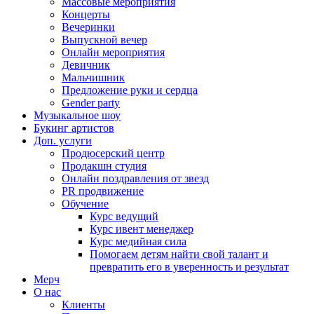
Массовые мероприятия
Концерты
Вечеринки
Выпускной вечер
Онлайн мероприятия
Девичник
Мальчишник
Предложение руки и сердца
Gender party
Музыкальное шоу
Букинг артистов
Доп. услуги
Продюсерский центр
Продакшн студия
Онлайн поздравления от звезд
PR продвижение
Обучение
Курс ведущий
Курс ивент менеджер
Курс медийная сила
Помогаем детям найти свой талант и
превратить его в уверенность и результат
Мерч
О нас
Клиенты