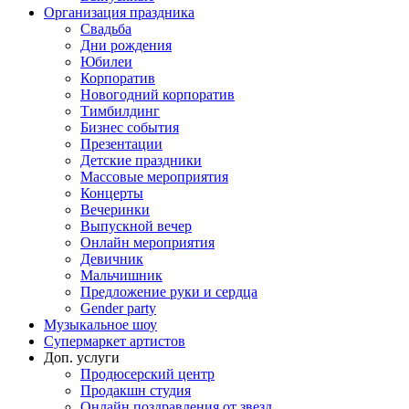
Организация праздника
Свадьба
Дни рождения
Юбилеи
Корпоратив
Новогодний корпоратив
Тимбилдинг
Бизнес события
Презентации
Детские праздники
Массовые мероприятия
Концерты
Вечеринки
Выпускной вечер
Онлайн мероприятия
Девичник
Мальчишник
Предложение руки и сердца
Gender party
Музыкальное шоу
Супермаркет артистов
Доп. услуги
Продюсерский центр
Продакшн студия
Онлайн поздравления от звезд