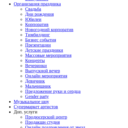
Организация праздника
Свадьба
Дни рождения
Юбилеи
Корпоратив
Новогодний корпоратив
Тимбилдинг
Бизнес события
Презентации
Детские праздники
Массовые мероприятия
Концерты
Вечеринки
Выпускной вечер
Онлайн мероприятия
Девичник
Мальчишник
Предложение руки и сердца
Gender party
Музыкальное шоу
Супермаркет артистов
Доп. услуги
Продюсерский центр
Продакшн студия
Онлайн поздравления от звезд