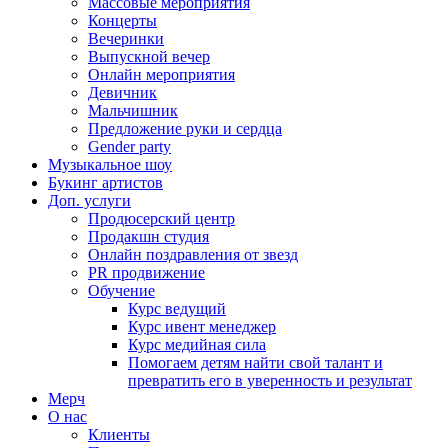
Массовые мероприятия
Концерты
Вечеринки
Выпускной вечер
Онлайн мероприятия
Девичник
Мальчишник
Предложение руки и сердца
Gender party
Музыкальное шоу
Букинг артистов
Доп. услуги
Продюсерский центр
Продакшн студия
Онлайн поздравления от звезд
PR продвижение
Обучение
Курс ведущий
Курс ивент менеджер
Курс медийная сила
Помогаем детям найти свой талант и
превратить его в уверенность и результат
Мерч
О нас
Клиенты