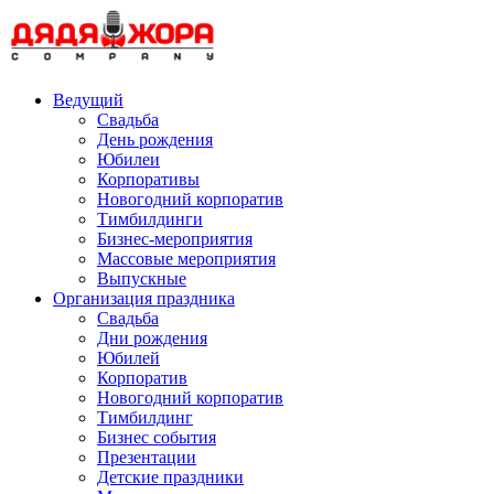
Skip
to
content
Ведущий
Свадьба
День рождения
Юбилеи
Корпоративы
Новогодний корпоратив
Тимбилдинги
Бизнес-мероприятия
Массовые мероприятия
Выпускные
Организация праздника
Свадьба
Дни рождения
Юбилей
Корпоратив
Новогодний корпоратив
Тимбилдинг
Бизнес события
Презентации
Детские праздники