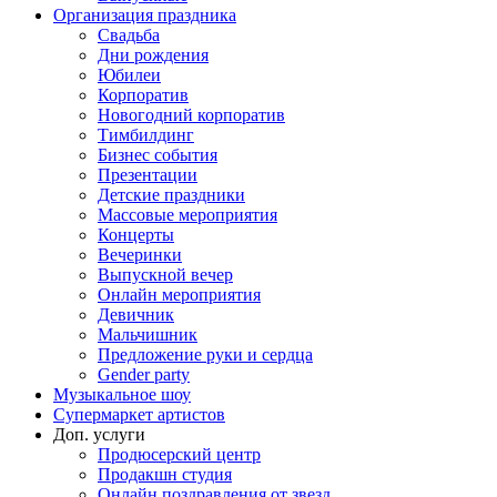
Организация праздника
Свадьба
Дни рождения
Юбилеи
Корпоратив
Новогодний корпоратив
Тимбилдинг
Бизнес события
Презентации
Детские праздники
Массовые мероприятия
Концерты
Вечеринки
Выпускной вечер
Онлайн мероприятия
Девичник
Мальчишник
Предложение руки и сердца
Gender party
Музыкальное шоу
Супермаркет артистов
Доп. услуги
Продюсерский центр
Продакшн студия
Онлайн поздравления от звезд