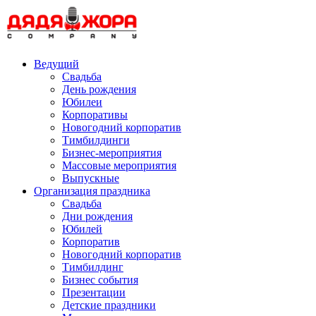
Skip
to
content
Ведущий
Свадьба
День рождения
Юбилеи
Корпоративы
Новогодний корпоратив
Тимбилдинги
Бизнес-мероприятия
Массовые мероприятия
Выпускные
Организация праздника
Свадьба
Дни рождения
Юбилей
Корпоратив
Новогодний корпоратив
Тимбилдинг
Бизнес события
Презентации
Детские праздники