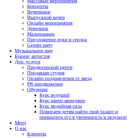
Массовые мероприятия
Концерты
Вечеринки
Выпускной вечер
Онлайн мероприятия
Девичник
Мальчишник
Предложение руки и сердца
Gender party
Музыкальное шоу
Букинг артистов
Доп. услуги
Продюсерский центр
Продакшн студия
Онлайн поздравления от звезд
PR продвижение
Обучение
Курс ведущий
Курс ивент менеджер
Курс медийная сила
Помогаем детям найти свой талант и
превратить его в уверенность и результат
Мерч
О нас
Клиенты