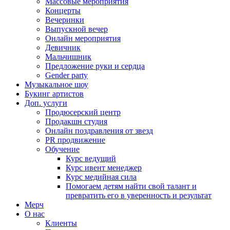
Массовые мероприятия
Концерты
Вечеринки
Выпускной вечер
Онлайн мероприятия
Девичник
Мальчишник
Предложение руки и сердца
Gender party
Музыкальное шоу
Букинг артистов
Доп. услуги
Продюсерский центр
Продакшн студия
Онлайн поздравления от звезд
PR продвижение
Обучение
Курс ведущий
Курс ивент менеджер
Курс медийная сила
Помогаем детям найти свой талант и
превратить его в уверенность и результат
Мерч
О нас
Клиенты