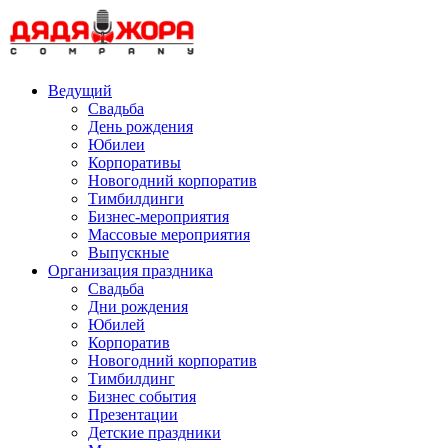
Skip
to
content
Ведущий
Свадьба
День рождения
Юбилеи
Корпоративы
Новогодний корпоратив
Тимбилдинги
Бизнес-мероприятия
Массовые мероприятия
Выпускные
Организация праздника
Свадьба
Дни рождения
Юбилей
Корпоратив
Новогодний корпоратив
Тимбилдинг
Бизнес события
Презентации
Детские праздники