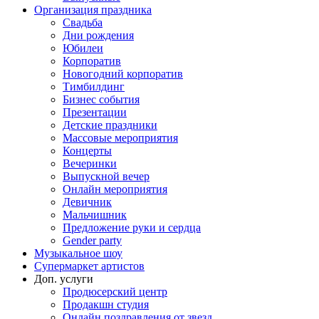
Организация праздника
Свадьба
Дни рождения
Юбилеи
Корпоратив
Новогодний корпоратив
Тимбилдинг
Бизнес события
Презентации
Детские праздники
Массовые мероприятия
Концерты
Вечеринки
Выпускной вечер
Онлайн мероприятия
Девичник
Мальчишник
Предложение руки и сердца
Gender party
Музыкальное шоу
Супермаркет артистов
Доп. услуги
Продюсерский центр
Продакшн студия
Онлайн поздравления от звезд