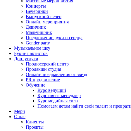
Массовые мероприятия
Концерты
Вечеринки
Выпускной вечер
Онлайн мероприятия
Девичник
Мальчишник
Предложение руки и сердца
Gender party
Музыкальное шоу
Букинг артистов
Доп. услуги
Продюсерский центр
Продакшн студия
Онлайн поздравления от звезд
PR продвижение
Обучение
Курс ведущий
Курс ивент менеджер
Курс медийная сила
Помогаем детям найти свой талант и превратит
Мерч
О нас
Клиенты
Проекты