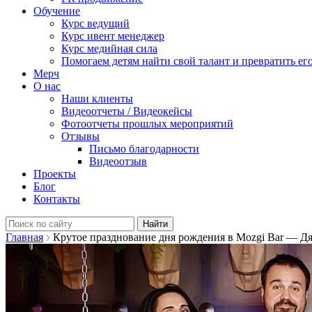
Обучение
Курс ведущий
Курс ивент менеджер
Курс медийная сила
Помогаем детям найти свой талант и превратить его
Мерч
О нас
Наши клиенты
Видеоотчеты / Видеокейсы
Фотоотчеты прошлых мероприятий
Отзывы
Письмо благодарности
Видеоотзыв
Проекты
Блог
Контакты
Найти:
Главная
Крутое празднование дня рождения в Mozgi Bar — Д