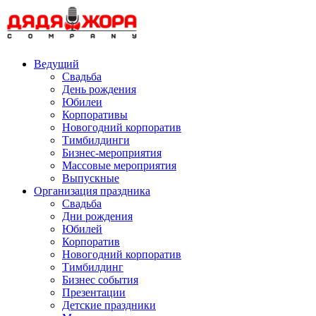
Skip
to
content
Ведущий
Свадьба
День рождения
Юбилеи
Корпоративы
Новогодний корпоратив
Тимбилдинги
Бизнес-мероприятия
Массовые мероприятия
Выпускные
Организация праздника
Свадьба
Дни рождения
Юбилей
Корпоратив
Новогодний корпоратив
Тимбилдинг
Бизнес события
Презентации
Детские праздники