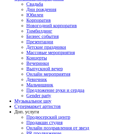
Свадьба
Дни рождения
Юбилеи
Корпоратив
Новогодний корпоратив
Тимбилдинг
Бизнес события
Презентации
Детские праздники
Массовые мероприятия
Концерты
Вечеринки
Выпускной вечер
Онлайн мероприятия
Девичник
Мальчишник
Предложение руки и сердца
Gender party
Музыкальное шоу
Супермаркет артистов
Доп. услуги
Продюсерский центр
Продакшн студия
Онлайн поздравления от звезд
PR продвижение