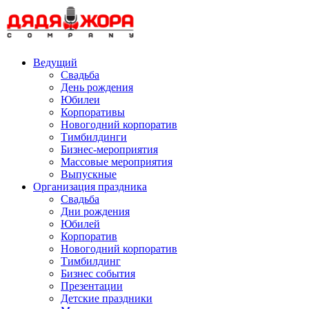
Skip
to
content
Ведущий
Свадьба
День рождения
Юбилеи
Корпоративы
Новогодний корпоратив
Тимбилдинги
Бизнес-мероприятия
Массовые мероприятия
Выпускные
Организация праздника
Свадьба
Дни рождения
Юбилей
Корпоратив
Новогодний корпоратив
Тимбилдинг
Бизнес события
Презентации
Детские праздники