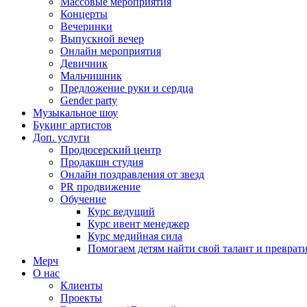
Массовые мероприятия
Концерты
Вечеринки
Выпускной вечер
Онлайн мероприятия
Девичник
Мальчишник
Предложение руки и сердца
Gender party
Музыкальное шоу
Букинг артистов
Доп. услуги
Продюсерский центр
Продакшн студия
Онлайн поздравления от звезд
PR продвижение
Обучение
Курс ведущий
Курс ивент менеджер
Курс медийная сила
Помогаем детям найти свой талант и превратит
Мерч
О нас
Клиенты
Проекты