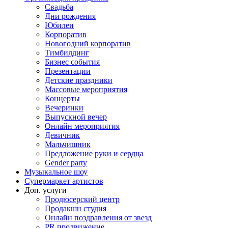
Свадьба
Дни рождения
Юбилеи
Корпоратив
Новогодний корпоратив
Тимбилдинг
Бизнес события
Презентации
Детские праздники
Массовые мероприятия
Концерты
Вечеринки
Выпускной вечер
Онлайн мероприятия
Девичник
Мальчишник
Предложение руки и сердца
Gender party
Музыкальное шоу
Супермаркет артистов
Доп. услуги
Продюсерский центр
Продакшн студия
Онлайн поздравления от звезд
PR продвижение