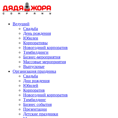
Skip
to
content
Ведущий
Свадьба
День рождения
Юбилеи
Корпоративы
Новогодний корпоратив
Тимбилдинги
Бизнес-мероприятия
Массовые мероприятия
Выпускные
Организация праздника
Свадьба
Дни рождения
Юбилей
Корпоратив
Новогодний корпоратив
Тимбилдинг
Бизнес события
Презентации
Детские праздники