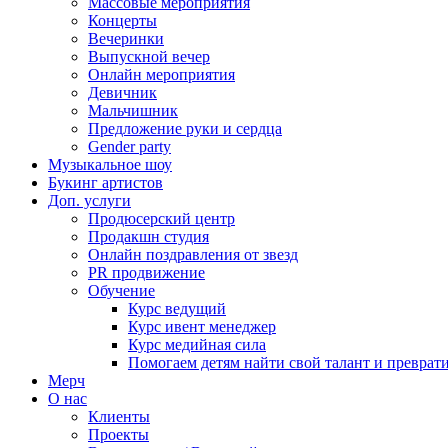
Массовые мероприятия
Концерты
Вечеринки
Выпускной вечер
Онлайн мероприятия
Девичник
Мальчишник
Предложение руки и сердца
Gender party
Музыкальное шоу
Букинг артистов
Доп. услуги
Продюсерский центр
Продакшн студия
Онлайн поздравления от звезд
PR продвижение
Обучение
Курс ведущий
Курс ивент менеджер
Курс медийная сила
Помогаем детям найти свой талант и превратит
Мерч
О нас
Клиенты
Проекты