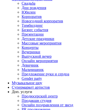
Свадьба
Дни рождения
Юбилеи
Корпоратив
Новогодний корпоратив
Тимбилдинг
Бизнес события
Презентации
Детские праздники
Массовые мероприятия
Концерты
Вечеринки
Выпускной вечер
Онлайн мероприятия
Девичник
Мальчишник
Предложение руки и сердца
Gender party
Музыкальное шоу
Супермаркет артистов
Доп. услуги
Продюсерский центр
Продакшн студия
Онлайн поздравления от звезд
PR продвижение