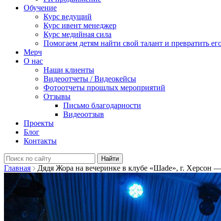
Обучение
Курс ведущий
Курс ивент менеджер
Курс медийная сила
Помогаем детям найти свой талант и превратить его
Мерч
О нас
Наши клиенты
Видеоотчеты / Видеокейсы
Фотоотчеты прошлых мероприятий
Отзывы
Письмо благодарности
Видеоотзыв
Проекты
Блог
Контакты
Найти:
Главная
Дядя Жора на вечеринке в клубе «Шade», г. Херсон 