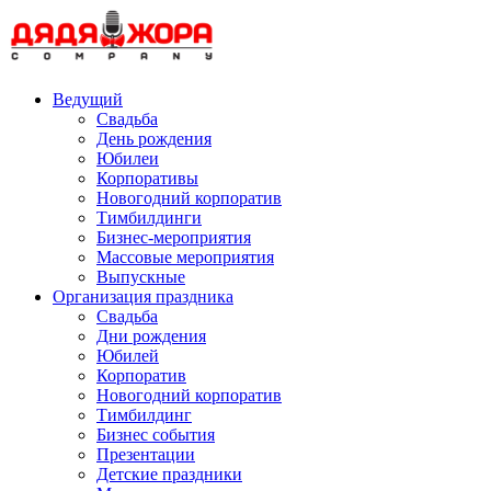
Skip
to
content
Ведущий
Свадьба
День рождения
Юбилеи
Корпоративы
Новогодний корпоратив
Тимбилдинги
Бизнес-мероприятия
Массовые мероприятия
Выпускные
Организация праздника
Свадьба
Дни рождения
Юбилей
Корпоратив
Новогодний корпоратив
Тимбилдинг
Бизнес события
Презентации
Детские праздники