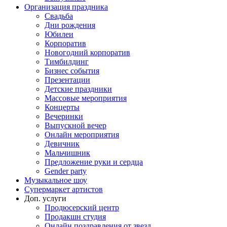
Организация праздника
Свадьба
Дни рождения
Юбилеи
Корпоратив
Новогодний корпоратив
Тимбилдинг
Бизнес события
Презентации
Детские праздники
Массовые мероприятия
Концерты
Вечеринки
Выпускной вечер
Онлайн мероприятия
Девичник
Мальчишник
Предложение руки и сердца
Gender party
Музыкальное шоу
Супермаркет артистов
Доп. услуги
Продюсерский центр
Продакшн студия
Онлайн поздравления от звезд