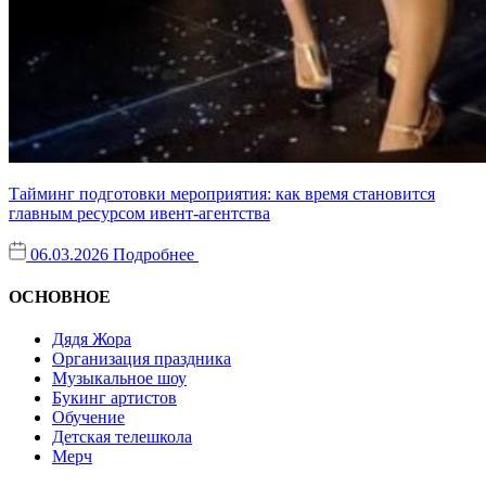
Тайминг подготовки мероприятия: как время становится
главным ресурсом ивент-агентства
06.03.2026
Подробнее
ОСНОВНОЕ
Дядя Жора
Организация праздника
Музыкальное шоу
Букинг артистов
Обучение
Детская телешкола
Мерч