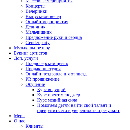
Массовые мероприятия
Концерты
Вечеринки
Выпускной вечер
Онлайн мероприятия
Девичник
Мальчишник
Предложение руки и сердца
Gender party
Музыкальное шоу
Букинг артистов
Доп. услуги
Продюсерский центр
Продакшн студия
Онлайн поздравления от звезд
PR продвижение
Обучение
Курс ведущий
Курс ивент менеджер
Курс медийная сила
Помогаем детям найти свой талант и
превратить его в уверенность и результат
Мерч
О нас
Клиенты