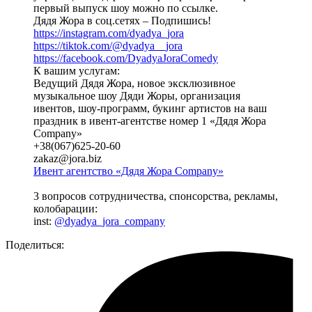
первый выпуск шоу можно по ссылке.
Дядя Жора в соц.сетях – Подпишись!
https://instagram.com/dyadya_jora
https://tiktok.com/@dyadya__jora
https://facebook.com/DyadyaJoraComedy
К вашим услугам:
Ведущий Дядя Жора, новое эксклюзивное
музыкальное шоу Дяди Жоры, организация
ивентов, шоу-программ, букинг артистов на ваш
праздник в ивент-агентстве номер 1 «Дядя Жора
Company»
+38(067)625-20-60
zakaz@jora.biz
Ивент агентство «Дядя Жора Company»
3 вопросов сотрудничества, спонсорства, рекламы,
колобарации:
inst:
@dyadya_jora_company
Поделиться: