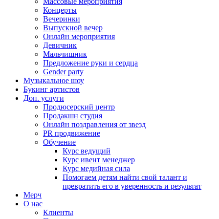
Массовые мероприятия
Концерты
Вечеринки
Выпускной вечер
Онлайн мероприятия
Девичник
Мальчишник
Предложение руки и сердца
Gender party
Музыкальное шоу
Букинг артистов
Доп. услуги
Продюсерский центр
Продакшн студия
Онлайн поздравления от звезд
PR продвижение
Обучение
Курс ведущий
Курс ивент менеджер
Курс медийная сила
Помогаем детям найти свой талант и
превратить его в уверенность и результат
Мерч
О нас
Клиенты