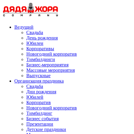
Skip
to
content
Ведущий
Свадьба
День рождения
Юбилеи
Корпоративы
Новогодний корпоратив
Тимбилдинги
Бизнес-мероприятия
Массовые мероприятия
Выпускные
Организация праздника
Свадьба
Дни рождения
Юбилей
Корпоратив
Новогодний корпоратив
Тимбилдинг
Бизнес события
Презентации
Детские праздники