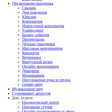
Организация праздника
Свадьба
Дни рождения
Юбилеи
Корпоратив
Новогодний корпоратив
Тимбилдинг
Бизнес события
Презентации
Детские праздники
Массовые мероприятия
Концерты
Вечеринки
Выпускной вечер
Онлайн мероприятия
Девичник
Мальчишник
Предложение руки и сердца
Gender party
Музыкальное шоу
Супермаркет артистов
Доп. услуги
Продюсерский центр
Продакшн студия
Онлайн поздравления от звезд