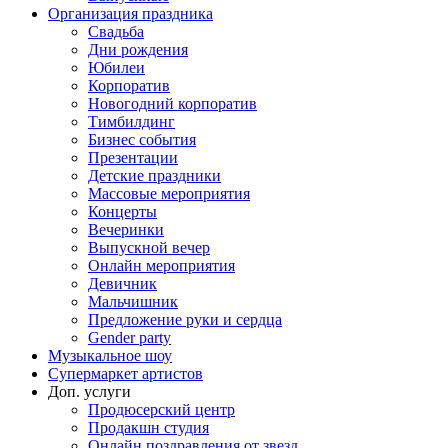
Организация праздника
Свадьба
Дни рождения
Юбилеи
Корпоратив
Новогодний корпоратив
Тимбилдинг
Бизнес события
Презентации
Детские праздники
Массовые мероприятия
Концерты
Вечеринки
Выпускной вечер
Онлайн мероприятия
Девичник
Мальчишник
Предложение руки и сердца
Gender party
Музыкальное шоу
Супермаркет артистов
Доп. услуги
Продюсерский центр
Продакшн студия
Онлайн поздравления от звезд