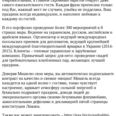
очаровательный, а главное скромный баритон очарует даже
самого взыскательного гостя. Каждая фраза прописана только
под Вас, важный жест не случаен, улыбка не подделана. Ваш
праздник всегда индивидуален, и наполнен любовью к
каждому из гостей.
В его портфолио проведение более 300 мероприятий в 8
странах мира. Ведение на украинском, русском, английском и
арабском языках. Организатор и ведущий международных
посольских приемов для дипломатов, ведущий крупнейшей
международной благотворительной ярмарки в Украине (2014-
2015). Клиенты – топовые украинские и зарубежные
компании. Привычный запрос для него: проведение свадеб
для требовательных влюбленных пар, желающих лучший
праздник.
Доверяя Мишелю свои меры, вы автоматически подписываете
контракт на качество и свежие эмоции! Мишель всегда
находится на одной волне с гостями, тонко чувствует
настроение, заряжает атмосферу сильной энергией и
буквально подрывает праздник, доводя людей до
эмоционального оргазма своими безумными флешмобами,
зажигательными дефилами и декламацией пятой страницы
конституции Ливана.
Также вас может заинтересовать – https://jora.biz/ru/vedushhij-