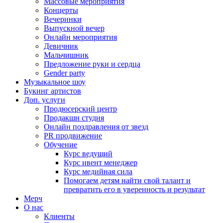
Массовые мероприятия
Концерты
Вечеринки
Выпускной вечер
Онлайн мероприятия
Девичник
Мальчишник
Предложение руки и сердца
Gender party
Музыкальное шоу
Букинг артистов
Доп. услуги
Продюсерский центр
Продакшн студия
Онлайн поздравления от звезд
PR продвижение
Обучение
Курс ведущий
Курс ивент менеджер
Курс медийная сила
Помогаем детям найти свой талант и
превратить его в уверенность и результат
Мерч
О нас
Клиенты