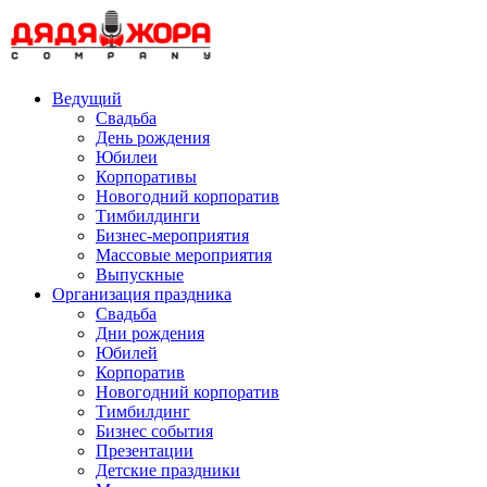
Skip
to
content
Ведущий
Свадьба
День рождения
Юбилеи
Корпоративы
Новогодний корпоратив
Тимбилдинги
Бизнес-мероприятия
Массовые мероприятия
Выпускные
Организация праздника
Свадьба
Дни рождения
Юбилей
Корпоратив
Новогодний корпоратив
Тимбилдинг
Бизнес события
Презентации
Детские праздники