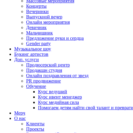
Массовые мероприятия
Концерты
Вечеринки
Выпускной вечер
Онлайн мероприятия
Девичник
Мальчишник
Предложение руки и сердца
Gender party
Музыкальное шоу
Букинг артистов
Доп. услуги
Продюсерский центр
Продакшн студия
Онлайн поздравления от звезд
PR продвижение
Обучение
Курс ведущий
Курс ивент менеджер
Курс медийная сила
Помогаем детям найти свой талант и превратит
Мерч
О нас
Клиенты
Проекты