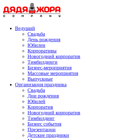
Skip
to
content
Ведущий
Свадьба
День рождения
Юбилеи
Корпоративы
Новогодний корпоратив
Тимбилдинги
Бизнес-мероприятия
Массовые мероприятия
Выпускные
Организация праздника
Свадьба
Дни рождения
Юбилей
Корпоратив
Новогодний корпоратив
Тимбилдинг
Бизнес события
Презентации
Детские праздники