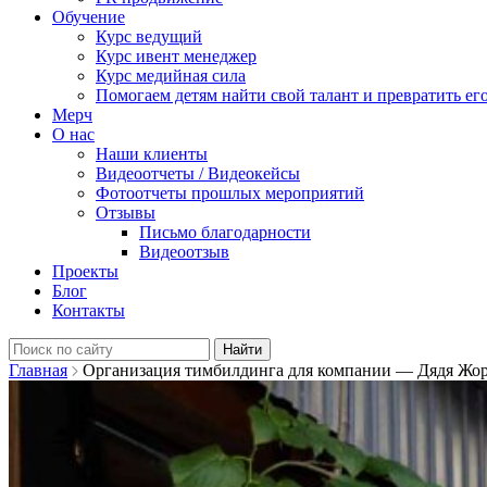
Обучение
Курс ведущий
Курс ивент менеджер
Курс медийная сила
Помогаем детям найти свой талант и превратить его
Мерч
О нас
Наши клиенты
Видеоотчеты / Видеокейсы
Фотоотчеты прошлых мероприятий
Отзывы
Письмо благодарности
Видеоотзыв
Проекты
Блог
Контакты
Найти:
Главная
Организация тимбилдинга для компании — Дядя Жо