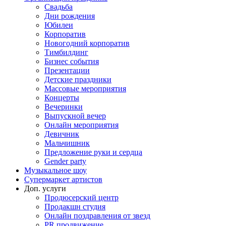
Свадьба
Дни рождения
Юбилеи
Корпоратив
Новогодний корпоратив
Тимбилдинг
Бизнес события
Презентации
Детские праздники
Массовые мероприятия
Концерты
Вечеринки
Выпускной вечер
Онлайн мероприятия
Девичник
Мальчишник
Предложение руки и сердца
Gender party
Музыкальное шоу
Супермаркет артистов
Доп. услуги
Продюсерский центр
Продакшн студия
Онлайн поздравления от звезд
PR продвижение