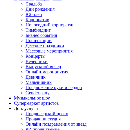
Свадьба
Дни рождения
Юбилеи
Корпоратив
Новогодний корпоратив
Тимбилдинг
Бизнес события
Презентации
Детские праздники
Массовые мероприятия
Концерты
Вечеринки
Выпускной вечер
Онлайн мероприятия
Девичник
Мальчишник
Предложение руки и сердца
Gender party
Музыкальное шоу
Супермаркет артистов
Доп. услуги
Продюсерский центр
Продакшн студия
Онлайн поздравления от звезд
PR продвижение