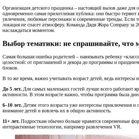
Организация детского праздника – настоящий вызов даже для о
одновременно самая прихотливая публика: они быстро теряют и
увлечения, любимые персонажи и современные тренды. Если тем
локация не спасет атмосферу. Команда Дядя Жора Company за 20
наслаждаться моментом.
Выбор тематики: не спрашивайте, что м
Самая большая ошибка родителей – навязывать ребенку «класси
целостной: от приглашений и декора до программы и праздничн
блоков.
В то же время, важно учитывать возраст детей, ведь интересы 
До 5 лет.
Для самых маленьких гостей лучше всего работают я
активности. В этом возрасте важно, чтобы программа была ди
6–10 лет.
Детям этого возраста уже интересны приключения и 
внимание детей и вовлечь их в общую активность.
11+ лет.
Подросткам обычно больше нравятся современные форм
интерактивные технологии, например развлечения VR.