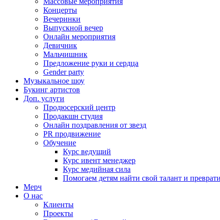
Массовые мероприятия
Концерты
Вечеринки
Выпускной вечер
Онлайн мероприятия
Девичник
Мальчишник
Предложение руки и сердца
Gender party
Музыкальное шоу
Букинг артистов
Доп. услуги
Продюсерский центр
Продакшн студия
Онлайн поздравления от звезд
PR продвижение
Обучение
Курс ведущий
Курс ивент менеджер
Курс медийная сила
Помогаем детям найти свой талант и превратит
Мерч
О нас
Клиенты
Проекты