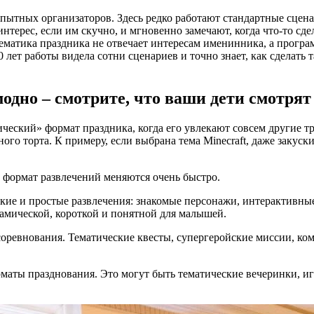
пытных организаторов. Здесь редко работают стандартные сценар
нтерес, если им скучно, и мгновенно замечают, когда что-то сд
атика праздника не отвечает интересам именинника, а программ
 лет работы видела сотни сценариев и точно знает, как сделать 
одно – смотрите, что ваши дети смотрят
ческий» формат праздника, когда его увлекают совсем другие т
ого торта. К примеру, если выбрана тема Minecraft, даже закус
и формат развлечений меняются очень быстро.
ркие и простые развлечения: знакомые персонажи, интерактивн
намической, короткой и понятной для малышей.
соревнования. Тематические квесты, супергеройские миссии, к
аты празднования. Это могут быть тематические вечеринки, иг