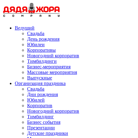
Skip
to
content
Ведущий
Свадьба
День рождения
Юбилеи
Корпоративы
Новогодний корпоратив
Тимбилдинги
Бизнес-мероприятия
Массовые мероприятия
Выпускные
Организация праздника
Свадьба
Дни рождения
Юбилей
Корпоратив
Новогодний корпоратив
Тимбилдинг
Бизнес события
Презентации
Детские праздники