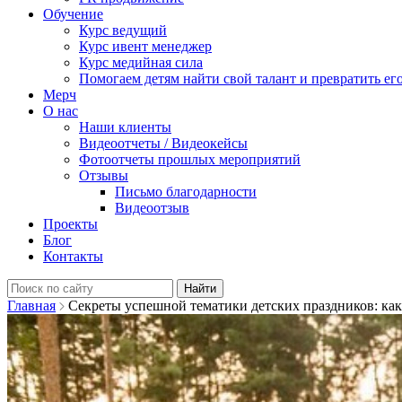
Обучение
Курс ведущий
Курс ивент менеджер
Курс медийная сила
Помогаем детям найти свой талант и превратить его
Мерч
О нас
Наши клиенты
Видеоотчеты / Видеокейсы
Фотоотчеты прошлых мероприятий
Отзывы
Письмо благодарности
Видеоотзыв
Проекты
Блог
Контакты
Найти:
Главная
Секреты успешной тематики детских праздников: как