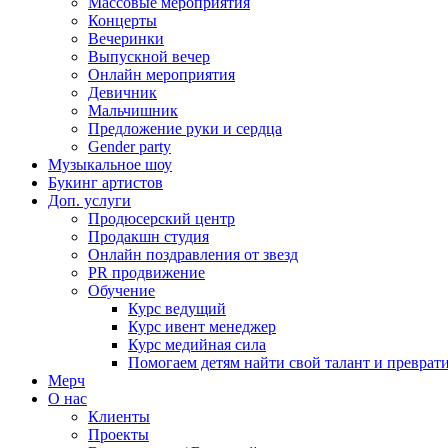
Массовые мероприятия
Концерты
Вечеринки
Выпускной вечер
Онлайн мероприятия
Девичник
Мальчишник
Предложение руки и сердца
Gender party
Музыкальное шоу
Букинг артистов
Доп. услуги
Продюсерский центр
Продакшн студия
Онлайн поздравления от звезд
PR продвижение
Обучение
Курс ведущий
Курс ивент менеджер
Курс медийная сила
Помогаем детям найти свой талант и превратит
Мерч
О нас
Клиенты
Проекты