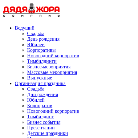
Skip
to
content
Ведущий
Свадьба
День рождения
Юбилеи
Корпоративы
Новогодний корпоратив
Тимбилдинги
Бизнес-мероприятия
Массовые мероприятия
Выпускные
Организация праздника
Свадьба
Дни рождения
Юбилей
Корпоратив
Новогодний корпоратив
Тимбилдинг
Бизнес события
Презентации
Детские праздники