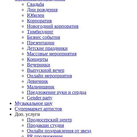
Свадьба
Дни рождения
Юбилеи
Корпоратив
Новогодний корпоратив
Тимбилдинг
Бизнес события
Презентации
Детские праздники
Массовые мероприятия
Концерты
Вечеринки
Выпускной вечер
Онлайн мероприятия
Девичник
Мальчишник
Предложение руки и сердца
Gender party
Музыкальное шоу
Супермаркет артистов
Доп. услуги
Продюсерский центр
Продакшн студия
Онлайн поздравления от звезд
PR продвижение