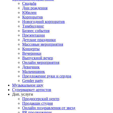
Свадьба
Дни рождения
Юбилеи
Корпоратив
Новогодний корпоратив
Тимбилдинг
Бизнес события
Презентации
Детские праздники
Массовые мероприятия
Концерты
Вечеринки
Выпускной вечер
Онлайн мероприятия
Девичник
Мальчишник
Предложение руки и сердца
Gender party
Музыкальное шоу
Супермаркет артистов
Доп. услуги
Продюсерский центр
Продакшн студия
Онлайн поздравления от звезд
PR продвижение