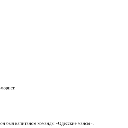
юморист.
а он был капитаном команды «Одесские мансы».