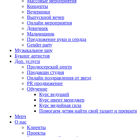
Массовые мероприятия
Концерты
Вечеринки
Выпускной вечер
Онлайн мероприятия
Девичник
Мальчишник
Предложение руки и сердца
Gender party
Музыкальное шоу
Букинг артистов
Доп. услуги
Продюсерский центр
Продакшн студия
Онлайн поздравления от звезд
PR продвижение
Обучение
Курс ведущий
Курс ивент менеджер
Курс медийная сила
Помогаем детям найти свой талант и превратит
Мерч
О нас
Клиенты
Проекты