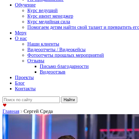
Обучение
Курс ведущий
Курс ивент менеджер
Курс медийная сила
Помогаем детям найти свой талант и превратить его
Мерч
О нас
Наши клиенты
Видеоотчеты / Видеокейсы
Фотоотчеты прошлых мероприятий
Отзывы
Письмо благодарности
Видеоотзыв
Проекты
Блог
Контакты
Найти:
Главная
Сергей Среда