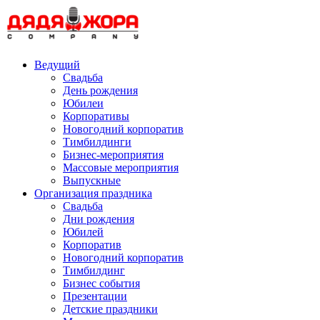
Skip
to
content
Ведущий
Свадьба
День рождения
Юбилеи
Корпоративы
Новогодний корпоратив
Тимбилдинги
Бизнес-мероприятия
Массовые мероприятия
Выпускные
Организация праздника
Свадьба
Дни рождения
Юбилей
Корпоратив
Новогодний корпоратив
Тимбилдинг
Бизнес события
Презентации
Детские праздники