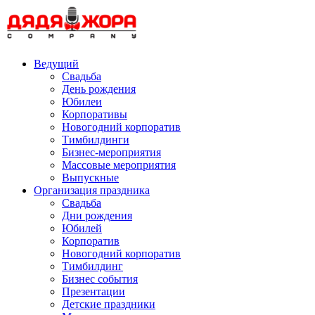
Skip
to
content
Ведущий
Свадьба
День рождения
Юбилеи
Корпоративы
Новогодний корпоратив
Тимбилдинги
Бизнес-мероприятия
Массовые мероприятия
Выпускные
Организация праздника
Свадьба
Дни рождения
Юбилей
Корпоратив
Новогодний корпоратив
Тимбилдинг
Бизнес события
Презентации
Детские праздники