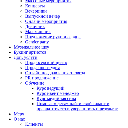
Массовые мероприятия
Концерты
Вечеринки
Выпускной вечер
Онлайн мероприятия
Девичник
Мальчишник
Предложение руки и сердца
Gender party
Музыкальное шоу
Букинг артистов
Доп. услуги
Продюсерский центр
Продакшн студия
Онлайн поздравления от звезд
PR продвижение
Обучение
Курс ведущий
Курс ивент менеджер
Курс медийная сила
Помогаем детям найти свой талант и
превратить его в уверенность и результат
Мерч
О нас
Клиенты