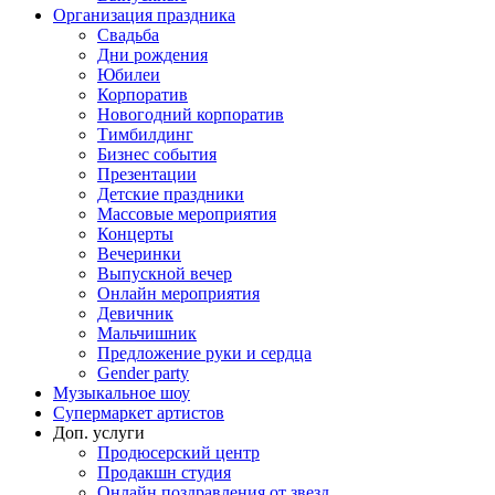
Организация праздника
Свадьба
Дни рождения
Юбилеи
Корпоратив
Новогодний корпоратив
Тимбилдинг
Бизнес события
Презентации
Детские праздники
Массовые мероприятия
Концерты
Вечеринки
Выпускной вечер
Онлайн мероприятия
Девичник
Мальчишник
Предложение руки и сердца
Gender party
Музыкальное шоу
Супермаркет артистов
Доп. услуги
Продюсерский центр
Продакшн студия
Онлайн поздравления от звезд