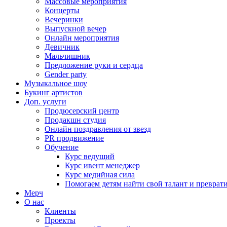
Массовые мероприятия
Концерты
Вечеринки
Выпускной вечер
Онлайн мероприятия
Девичник
Мальчишник
Предложение руки и сердца
Gender party
Музыкальное шоу
Букинг артистов
Доп. услуги
Продюсерский центр
Продакшн студия
Онлайн поздравления от звезд
PR продвижение
Обучение
Курс ведущий
Курс ивент менеджер
Курс медийная сила
Помогаем детям найти свой талант и превратит
Мерч
О нас
Клиенты
Проекты