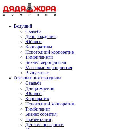
Skip
to
content
Ведущий
Свадьба
День рождения
Юбилеи
Корпоративы
Новогодний корпоратив
Тимбилдинги
Бизнес-мероприятия
Массовые мероприятия
Выпускные
Организация праздника
Свадьба
Дни рождения
Юбилей
Корпоратив
Новогодний корпоратив
Тимбилдинг
Бизнес события
Презентации
Детские праздники