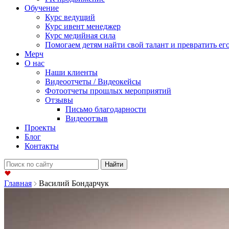
Обучение
Курс ведущий
Курс ивент менеджер
Курс медийная сила
Помогаем детям найти свой талант и превратить его
Мерч
О нас
Наши клиенты
Видеоотчеты / Видеокейсы
Фотоотчеты прошлых мероприятий
Отзывы
Письмо благодарности
Видеоотзыв
Проекты
Блог
Контакты
Найти:
Главная
Василий Бондарчук