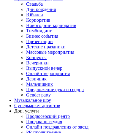
Свадьба
Дни рождения
Юбилеи
Корпоратив
Новогодний корпоратив
Тимбилдинг
Бизнес события
Презентации
Детские праздники
Массовые мероприятия
Концерты
Вечеринки
Выпускной вечер
Онлайн мероприятия
Девичник
Мальчишник
Предложение руки и сердца
Gender party
Музыкальное шоу
Супермаркет артистов
Доп. услуги
Продюсерский центр
Продакшн студия
Онлайн поздравления от звезд
PR продвижение