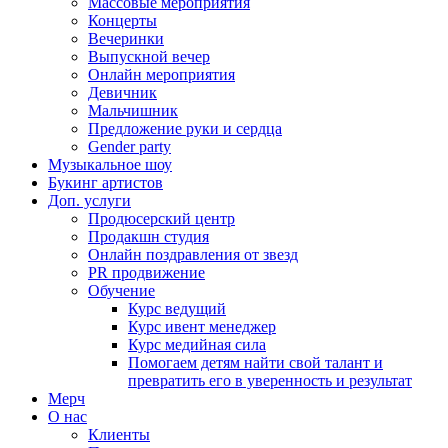
Массовые мероприятия
Концерты
Вечеринки
Выпускной вечер
Онлайн мероприятия
Девичник
Мальчишник
Предложение руки и сердца
Gender party
Музыкальное шоу
Букинг артистов
Доп. услуги
Продюсерский центр
Продакшн студия
Онлайн поздравления от звезд
PR продвижение
Обучение
Курс ведущий
Курс ивент менеджер
Курс медийная сила
Помогаем детям найти свой талант и
превратить его в уверенность и результат
Мерч
О нас
Клиенты