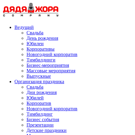
Skip
to
content
Ведущий
Свадьба
День рождения
Юбилеи
Корпоративы
Новогодний корпоратив
Тимбилдинги
Бизнес-мероприятия
Массовые мероприятия
Выпускные
Организация праздника
Свадьба
Дни рождения
Юбилей
Корпоратив
Новогодний корпоратив
Тимбилдинг
Бизнес события
Презентации
Детские праздники