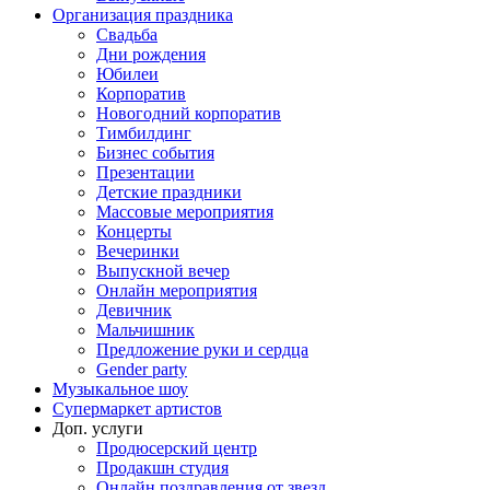
Организация праздника
Свадьба
Дни рождения
Юбилеи
Корпоратив
Новогодний корпоратив
Тимбилдинг
Бизнес события
Презентации
Детские праздники
Массовые мероприятия
Концерты
Вечеринки
Выпускной вечер
Онлайн мероприятия
Девичник
Мальчишник
Предложение руки и сердца
Gender party
Музыкальное шоу
Супермаркет артистов
Доп. услуги
Продюсерский центр
Продакшн студия
Онлайн поздравления от звезд