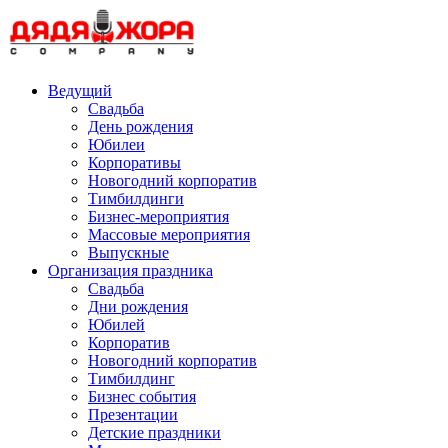
Skip
to
content
Ведущий
Свадьба
День рождения
Юбилеи
Корпоративы
Новогодний корпоратив
Тимбилдинги
Бизнес-мероприятия
Массовые мероприятия
Выпускные
Организация праздника
Свадьба
Дни рождения
Юбилей
Корпоратив
Новогодний корпоратив
Тимбилдинг
Бизнес события
Презентации
Детские праздники