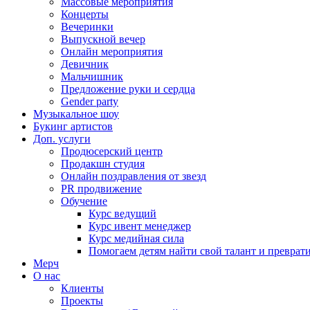
Массовые мероприятия
Концерты
Вечеринки
Выпускной вечер
Онлайн мероприятия
Девичник
Мальчишник
Предложение руки и сердца
Gender party
Музыкальное шоу
Букинг артистов
Доп. услуги
Продюсерский центр
Продакшн студия
Онлайн поздравления от звезд
PR продвижение
Обучение
Курс ведущий
Курс ивент менеджер
Курс медийная сила
Помогаем детям найти свой талант и превратит
Мерч
О нас
Клиенты
Проекты