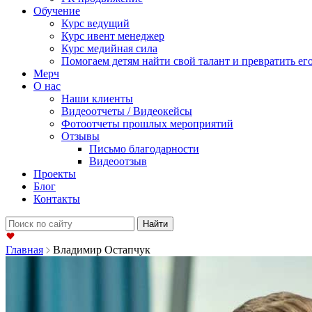
Обучение
Курс ведущий
Курс ивент менеджер
Курс медийная сила
Помогаем детям найти свой талант и превратить его
Мерч
О нас
Наши клиенты
Видеоотчеты / Видеокейсы
Фотоотчеты прошлых мероприятий
Отзывы
Письмо благодарности
Видеоотзыв
Проекты
Блог
Контакты
Найти:
Главная
Владимир Остапчук