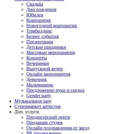
Свадьба
Дни рождения
Юбилеи
Корпоратив
Новогодний корпоратив
Тимбилдинг
Бизнес события
Презентации
Детские праздники
Массовые мероприятия
Концерты
Вечеринки
Выпускной вечер
Онлайн мероприятия
Девичник
Мальчишник
Предложение руки и сердца
Gender party
Музыкальное шоу
Супермаркет артистов
Доп. услуги
Продюсерский центр
Продакшн студия
Онлайн поздравления от звезд
PR продвижение