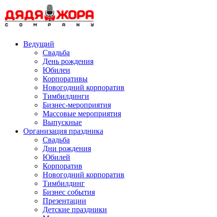
Skip
to
content
Ведущий
Свадьба
День рождения
Юбилеи
Корпоративы
Новогодний корпоратив
Тимбилдинги
Бизнес-мероприятия
Массовые мероприятия
Выпускные
Организация праздника
Свадьба
Дни рождения
Юбилей
Корпоратив
Новогодний корпоратив
Тимбилдинг
Бизнес события
Презентации
Детские праздники