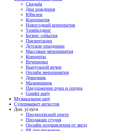
Свадьба
Дни рождения
Юбилеи
Корпоратив
Новогодний корпоратив
Тимбилдинг
Бизнес события
Презентации
Детские праздники
Массовые мероприятия
Концерты
Вечеринки
Выпускной вечер
Онлайн мероприятия
Девичник
Мальчишник
Предложение руки и сердца
Gender party
Музыкальное шоу
Супермаркет артистов
Доп. услуги
Продюсерский центр
Продакшн студия
Онлайн поздравления от звезд
PR продвижение