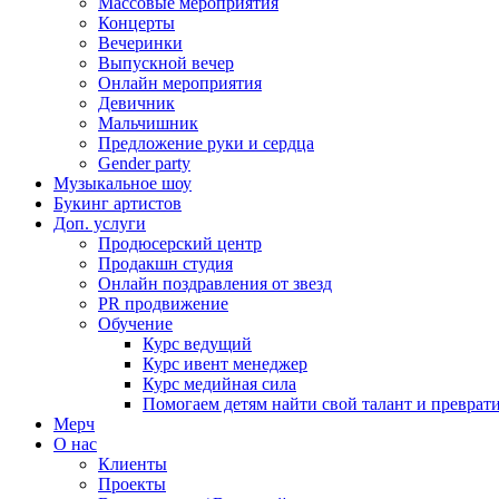
Массовые мероприятия
Концерты
Вечеринки
Выпускной вечер
Онлайн мероприятия
Девичник
Мальчишник
Предложение руки и сердца
Gender party
Музыкальное шоу
Букинг артистов
Доп. услуги
Продюсерский центр
Продакшн студия
Онлайн поздравления от звезд
PR продвижение
Обучение
Курс ведущий
Курс ивент менеджер
Курс медийная сила
Помогаем детям найти свой талант и превратит
Мерч
О нас
Клиенты
Проекты