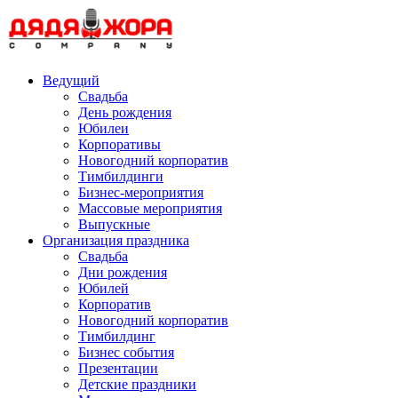
Skip
to
content
Ведущий
Свадьба
День рождения
Юбилеи
Корпоративы
Новогодний корпоратив
Тимбилдинги
Бизнес-мероприятия
Массовые мероприятия
Выпускные
Организация праздника
Свадьба
Дни рождения
Юбилей
Корпоратив
Новогодний корпоратив
Тимбилдинг
Бизнес события
Презентации
Детские праздники