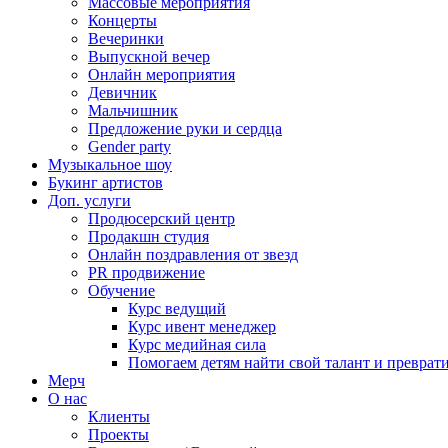
Массовые мероприятия
Концерты
Вечеринки
Выпускной вечер
Онлайн мероприятия
Девичник
Мальчишник
Предложение руки и сердца
Gender party
Музыкальное шоу
Букинг артистов
Доп. услуги
Продюсерский центр
Продакшн студия
Онлайн поздравления от звезд
PR продвижение
Обучение
Курс ведущий
Курс ивент менеджер
Курс медийная сила
Помогаем детям найти свой талант и превратит
Мерч
О нас
Клиенты
Проекты