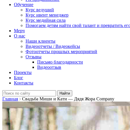
Обучение
Курс ведущий
Курс ивент менеджер
Курс медийная сила
Помогаем детям найти свой талант и превратить его
Мерч
О нас
Наши клиенты
Видеоотчеты / Видеокейсы
Фотоотчеты прошлых мероприятий
Отзывы
Письмо благодарности
Видеоотзыв
Проекты
Блог
Контакты
Найти:
Главная
Свадьба Миши и Кати — Дядя Жора Company