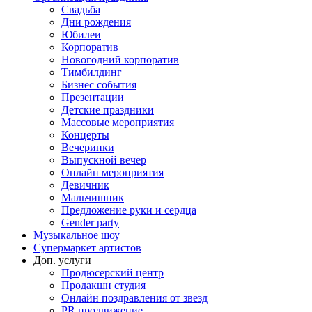
Свадьба
Дни рождения
Юбилеи
Корпоратив
Новогодний корпоратив
Тимбилдинг
Бизнес события
Презентации
Детские праздники
Массовые мероприятия
Концерты
Вечеринки
Выпускной вечер
Онлайн мероприятия
Девичник
Мальчишник
Предложение руки и сердца
Gender party
Музыкальное шоу
Супермаркет артистов
Доп. услуги
Продюсерский центр
Продакшн студия
Онлайн поздравления от звезд
PR продвижение