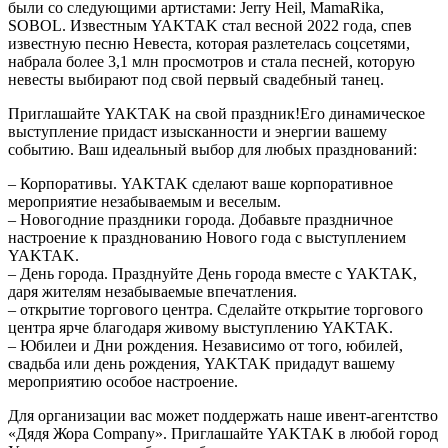
были со следующими артистами: Jerry Heil, MamaRika,
SOBOL. Известным YAKTAK стал весной 2022 года, спев
известную песню Невеста, которая разлетелась соцсетями,
набрала более 3,1 млн просмотров и стала песней, которую
невесты выбирают под свой первый свадебный танец.
Приглашайте YAKTAK на свой праздник!Его динамическое
выступление придаст изысканности и энергии вашему
событию. Ваш идеальный выбор для любых празднований:
– Корпоративы. YAKTAK сделают ваше корпоративное
мероприятие незабываемым и веселым.
– Новогодние праздники города. Добавьте праздничное
настроение к празднованию Нового года с выступлением
YAKTAK.
– День города. Празднуйте День города вместе с YAKTAK,
даря жителям незабываемые впечатления.
– открытие торгового центра. Сделайте открытие торгового
центра ярче благодаря живому выступлению YAKTAK.
– Юбилеи и Дни рождения. Независимо от того, юбилей,
свадьба или день рождения, YAKTAK придадут вашему
мероприятию особое настроение.
Для организации вас может поддержать наше ивент-агентство
«Дядя Жора Company». Приглашайте YAKTAK в любой город