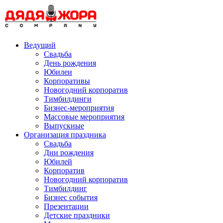
Skip
to
content
Ведущий
Свадьба
День рождения
Юбилеи
Корпоративы
Новогодний корпоратив
Тимбилдинги
Бизнес-мероприятия
Массовые мероприятия
Выпускные
Организация праздника
Свадьба
Дни рождения
Юбилей
Корпоратив
Новогодний корпоратив
Тимбилдинг
Бизнес события
Презентации
Детские праздники