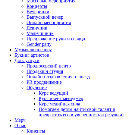
Массовые мероприятия
Концерты
Вечеринки
Выпускной вечер
Онлайн мероприятия
Девичник
Мальчишник
Предложение руки и сердца
Gender party
Музыкальное шоу
Букинг артистов
Доп. услуги
Продюсерский центр
Продакшн студия
Онлайн поздравления от звезд
PR продвижение
Обучение
Курс ведущий
Курс ивент менеджер
Курс медийная сила
Помогаем детям найти свой талант и
превратить его в уверенность и результат
Мерч
О нас
Клиенты