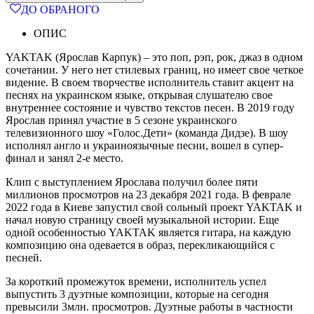
ДО ОБРАНОГО
ОПИС
YAKTAK (Ярослав Карпук) – это поп, рэп, рок, джаз в одном
сочетании. У него нет стилевых границ, но имеет свое четкое
видение. В своем творчестве исполнитель ставит акцент на
песнях на украинском языке, открывая слушателю свое
внутреннее состояние и чувство текстов песен. В 2019 году
Ярослав принял участие в 5 сезоне украинского
телевизионного шоу «Голос.Дети» (команда Дидзе). В шоу
исполнял англо и украиноязычные песни, вошел в супер-
финал и занял 2-е место.
Клип с выступлением Ярослава получил более пяти
миллионов просмотров на 23 декабря 2021 года. В феврале
2022 года в Киеве запустил свой сольный проект YAKTAK и
начал новую страницу своей музыкальной истории. Еще
одной особенностью YAKTAK является гитара, на каждую
композицию она одевается в образ, перекликающийся с
песней.
За короткий промежуток времени, исполнитель успел
выпустить 3 дуэтные композиции, которые на сегодня
превысили 3млн. просмотров. Дуэтные работы в частности