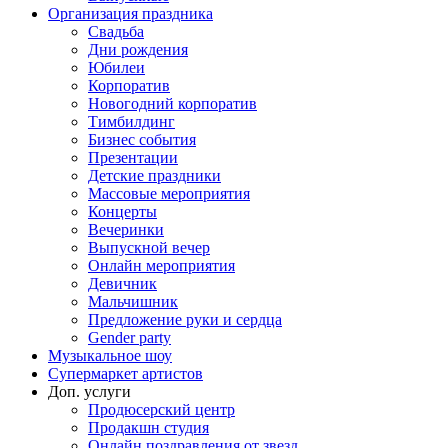
Организация праздника
Свадьба
Дни рождения
Юбилеи
Корпоратив
Новогодний корпоратив
Тимбилдинг
Бизнес события
Презентации
Детские праздники
Массовые мероприятия
Концерты
Вечеринки
Выпускной вечер
Онлайн мероприятия
Девичник
Мальчишник
Предложение руки и сердца
Gender party
Музыкальное шоу
Супермаркет артистов
Доп. услуги
Продюсерский центр
Продакшн студия
Онлайн поздравления от звезд