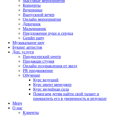
Массовые мероприятия
Концерты
Вечеринки
Выпускной вечер
Онлайн мероприятия
Девичник
Мальчишник
Предложение руки и сердца
Gender party
Музыкальное шоу
Букинг артистов
Доп. услуги
Продюсерский центр
Продакшн студия
Онлайн поздравления от звезд
PR продвижение
Обучение
Курс ведущий
Курс ивент менеджер
Курс медийная сила
Помогаем детям найти свой талант и
превратить его в уверенность и результат
Мерч
О нас
Клиенты