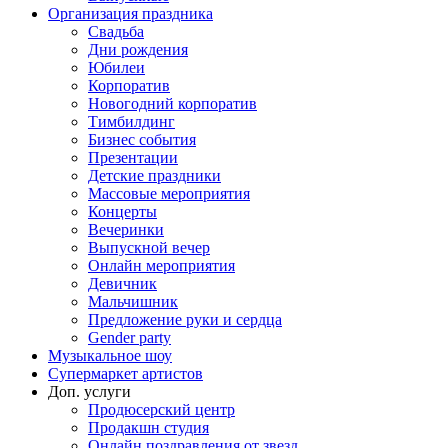
Организация праздника
Свадьба
Дни рождения
Юбилеи
Корпоратив
Новогодний корпоратив
Тимбилдинг
Бизнес события
Презентации
Детские праздники
Массовые мероприятия
Концерты
Вечеринки
Выпускной вечер
Онлайн мероприятия
Девичник
Мальчишник
Предложение руки и сердца
Gender party
Музыкальное шоу
Супермаркет артистов
Доп. услуги
Продюсерский центр
Продакшн студия
Онлайн поздравления от звезд