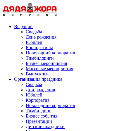
Skip
to
content
Ведущий
Свадьба
День рождения
Юбилеи
Корпоративы
Новогодний корпоратив
Тимбилдинги
Бизнес-мероприятия
Массовые мероприятия
Выпускные
Организация праздника
Свадьба
Дни рождения
Юбилей
Корпоратив
Новогодний корпоратив
Тимбилдинг
Бизнес события
Презентации
Детские праздники