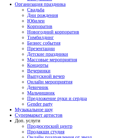
Организация праздника
Свадьба
Дни рождения
Юбилеи
Корпоратив
Новогодний корпоратив
Тимбилдинг
Бизнес события
Презентации
Детские праздники
Массовые мероприятия
Концерты
Вечеринки
Выпускной вечер
Онлайн мероприятия
Девичник
Мальчишник
Предложение руки и сердца
Gender party
Музыкальное шоу
Супермаркет артистов
Доп. услуги
Продюсерский центр
Продакшн студия
Онлайн поздравления от звезд