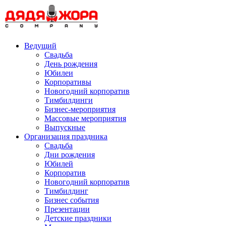
Skip
to
content
Ведущий
Свадьба
День рождения
Юбилеи
Корпоративы
Новогодний корпоратив
Тимбилдинги
Бизнес-мероприятия
Массовые мероприятия
Выпускные
Организация праздника
Свадьба
Дни рождения
Юбилей
Корпоратив
Новогодний корпоратив
Тимбилдинг
Бизнес события
Презентации
Детские праздники