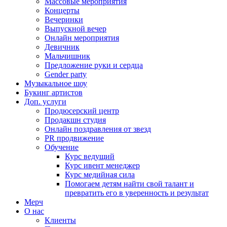
Массовые мероприятия
Концерты
Вечеринки
Выпускной вечер
Онлайн мероприятия
Девичник
Мальчишник
Предложение руки и сердца
Gender party
Музыкальное шоу
Букинг артистов
Доп. услуги
Продюсерский центр
Продакшн студия
Онлайн поздравления от звезд
PR продвижение
Обучение
Курс ведущий
Курс ивент менеджер
Курс медийная сила
Помогаем детям найти свой талант и
превратить его в уверенность и результат
Мерч
О нас
Клиенты